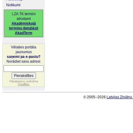
Notikumi
LZA TK termini
atrodami
Akadēmiskajā
terminu datubāzē
AkadTerm
Vēlaties portāla
jaunumus
saņemt pa e-pastu?
Norādiet savu adresi:
Pakalpojumu nodrošina
FeedBlitz
© 2005–2026
Latvijas Zinātņ