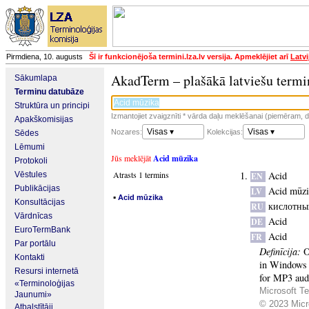
Pirmdiena, 10. augusts
Šī ir funkcionējoša termini.lza.lv versija. Apmeklējiet arī
Latvi
AkadTerm – plašākā latviešu termi
Sākumlapa
Terminu datubāze
Struktūra un principi
Izmantojiet zvaigznīti * vārda daļu meklēšanai (piemēram, da
Apakškomisijas
Visas ▾
Visas ▾
Nozares:
Kolekcijas:
Sēdes
Lēmumi
Jūs meklējāt
Acid mūzika
Protokoli
Atrasts 1 termins
Acid
Vēstules
EN
Publikācijas
Acid mūzi
LV
▪
Acid mūzika
Konsultācijas
кислотны
RU
Vārdnīcas
Acid
DE
EuroTermBank
Acid
FR
Par portālu
Definīcija:
O
Kontakti
in Windows 
Resursi internetā
for MP3 audi
«Terminoloģijas
Microsoft Te
Jaunumi»
© 2023 Micro
Atbalstītāji