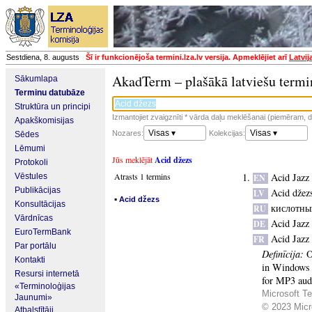
Sestdiena, 8. augusts
Šī ir funkcionējoša termini.lza.lv versija. Apmeklējiet arī
Latvij
AkadTerm – plašākā latviešu termi
Sākumlapa
Terminu datubāze
Struktūra un principi
Izmantojiet zvaigznīti * vārda daļu meklēšanai (piemēram, da
Apakškomisijas
Visas ▾
Visas ▾
Nozares:
Kolekcijas:
Sēdes
Lēmumi
Jūs meklējāt
Acid džezs
Protokoli
Atrasts 1 termins
Acid Jazz
Vēstules
EN
Publikācijas
Acid džez
LV
▪
Acid džezs
Konsultācijas
кислотны
RU
Vārdnīcas
Acid Jazz
DE
EuroTermBank
Acid Jazz
FR
Par portālu
Definīcija:
O
Kontakti
in Windows 
Resursi internetā
for MP3 audi
«Terminoloģijas
Microsoft Te
Jaunumi»
© 2023 Micro
Atbalstītāji