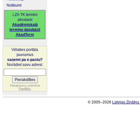
Notikumi
LZA TK termini
atrodami
Akadēmiskajā
terminu datubāzē
AkadTerm
Vēlaties portāla
jaunumus
saņemt pa e-pastu?
Norādiet savu adresi:
Pakalpojumu nodrošina
FeedBlitz
© 2005–2026
Latvijas Zinātņ