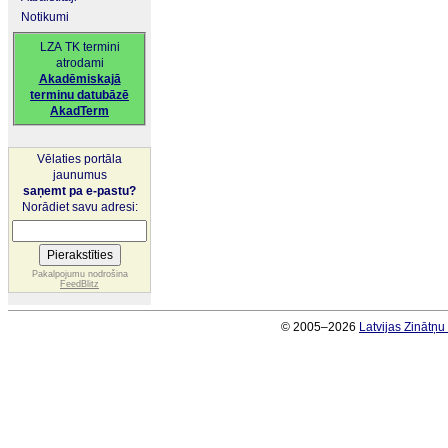
Notikumi
LZA TK termini
atrodami
Akadēmiskajā
terminu datubāzē
AkadTerm
Vēlaties portāla
jaunumus
saņemt pa e-pastu?
Norādiet savu adresi:
Pakalpojumu nodrošina
FeedBlitz
© 2005–2026
Latvijas Zinātņ