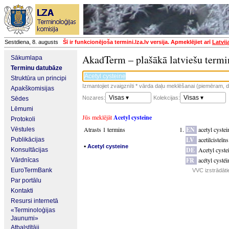
Sestdiena, 8. augusts
Šī ir funkcionējoša termini.lza.lv versija. Apmeklējiet arī
Latvij
AkadTerm – plašākā latviešu termi
Sākumlapa
Terminu datubāze
Struktūra un principi
Izmantojiet zvaigznīti * vārda daļu meklēšanai (piemēram, da
Apakškomisijas
Visas ▾
Visas ▾
Nozares:
Kolekcijas:
Sēdes
Lēmumi
Jūs meklējāt
Acetyl cysteine
Protokoli
Atrasts 1 termins
EN
acetyl cystei
Vēstules
LV
acetilcisteīns
Publikācijas
▪
Acetyl cysteine
DE
Acetyl cyste
Konsultācijas
FR
acétyl cystéi
Vārdnīcas
EuroTermBank
VVC izstrādāti
Par portālu
Kontakti
Resursi internetā
«Terminoloģijas
Jaunumi»
Atbalstītāji