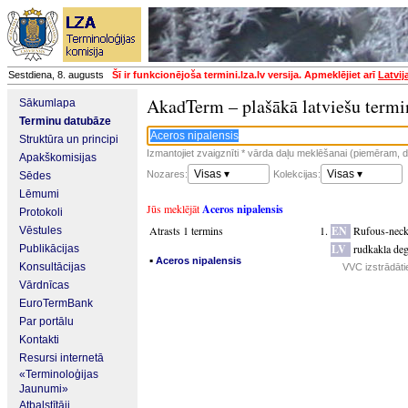
Sestdiena, 8. augusts
Šī ir funkcionējoša termini.lza.lv versija. Apmeklējiet arī
Latvij
AkadTerm – plašākā latviešu termi
Sākumlapa
Terminu datubāze
Struktūra un principi
Izmantojiet zvaigznīti * vārda daļu meklēšanai (piemēram, da
Apakškomisijas
Visas ▾
Visas ▾
Nozares:
Kolekcijas:
Sēdes
Lēmumi
Jūs meklējāt
Aceros nipalensis
Protokoli
Atrasts 1 termins
EN
Rufous-neck
Vēstules
LV
rudkakla de
Publikācijas
▪
Aceros nipalensis
Konsultācijas
VVC izstrādāti
Vārdnīcas
EuroTermBank
Par portālu
Kontakti
Resursi internetā
«Terminoloģijas
Jaunumi»
Atbalstītāji