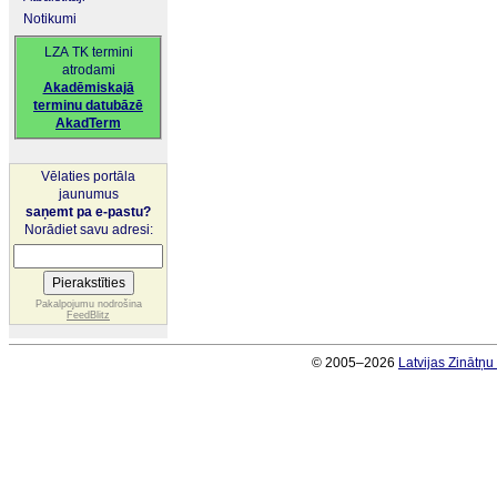
Notikumi
LZA TK termini
atrodami
Akadēmiskajā
terminu datubāzē
AkadTerm
Vēlaties portāla
jaunumus
saņemt pa e-pastu?
Norādiet savu adresi:
Pakalpojumu nodrošina
FeedBlitz
© 2005–2026
Latvijas Zinātņ