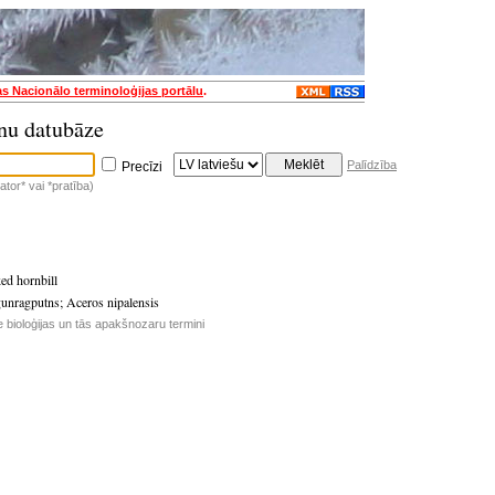
as Nacionālo terminoloģijas portālu
.
nu datubāze
Palīdzība
Precīzi
tor* vai *pratība)
ed hornbill
gunragputns
;
Aceros nipalensis
e bioloģijas un tās apakšnozaru termini