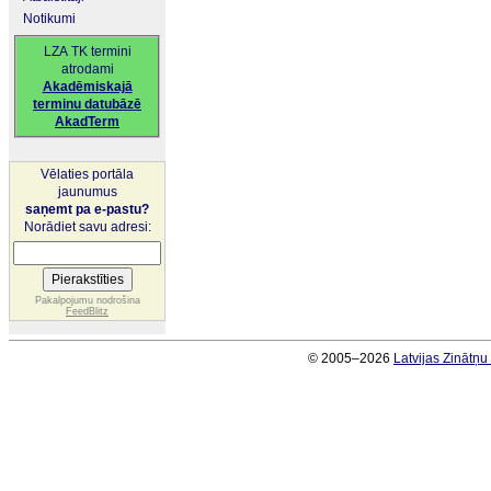
Notikumi
LZA TK termini
atrodami
Akadēmiskajā
terminu datubāzē
AkadTerm
Vēlaties portāla
jaunumus
saņemt pa e-pastu?
Norādiet savu adresi:
Pakalpojumu nodrošina
FeedBlitz
© 2005–2026
Latvijas Zinātņ