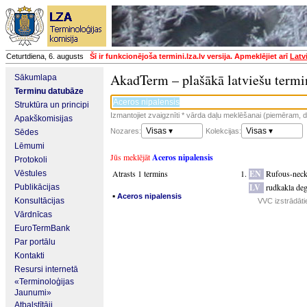
Ceturtdiena, 6. augusts
Šī ir funkcionējoša termini.lza.lv versija. Apmeklējiet arī
Latv
AkadTerm – plašākā latviešu termi
Sākumlapa
Terminu datubāze
Struktūra un principi
Izmantojiet zvaigznīti * vārda daļu meklēšanai (piemēram, da
Apakškomisijas
Visas ▾
Visas ▾
Nozares:
Kolekcijas:
Sēdes
Lēmumi
Jūs meklējāt
Aceros nipalensis
Protokoli
Atrasts 1 termins
EN
Rufous-neck
Vēstules
LV
rudkakla de
Publikācijas
▪
Aceros nipalensis
Konsultācijas
VVC izstrādāti
Vārdnīcas
EuroTermBank
Par portālu
Kontakti
Resursi internetā
«Terminoloģijas
Jaunumi»
Atbalstītāji