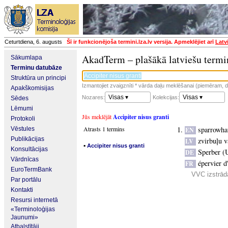
Ceturtdiena, 6. augusts
Šī ir funkcionējoša termini.lza.lv versija. Apmeklējiet arī
Latv
AkadTerm – plašākā latviešu termi
Sākumlapa
Terminu datubāze
Struktūra un principi
Izmantojiet zvaigznīti * vārda daļu meklēšanai (piemēram, da
Apakškomisijas
Visas ▾
Visas ▾
Nozares:
Kolekcijas:
Sēdes
Lēmumi
Jūs meklējāt
Accipiter nisus granti
Protokoli
Atrasts 1 termins
sparrowha
Vēstules
EN
Publikācijas
zvirbuļu 
LV
▪
Accipiter nisus granti
Konsultācijas
Sperber (
DE
Vārdnīcas
épervier 
FR
EuroTermBank
VVC izstrādā
Par portālu
Kontakti
Resursi internetā
«Terminoloģijas
Jaunumi»
Atbalstītāji