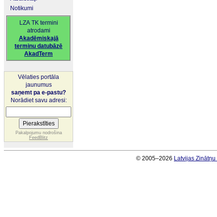
Notikumi
LZA TK termini
atrodami
Akadēmiskajā
terminu datubāzē
AkadTerm
Vēlaties portāla
jaunumus
saņemt pa e-pastu?
Norādiet savu adresi:
Pakalpojumu nodrošina
FeedBlitz
© 2005–2026
Latvijas Zinātņ