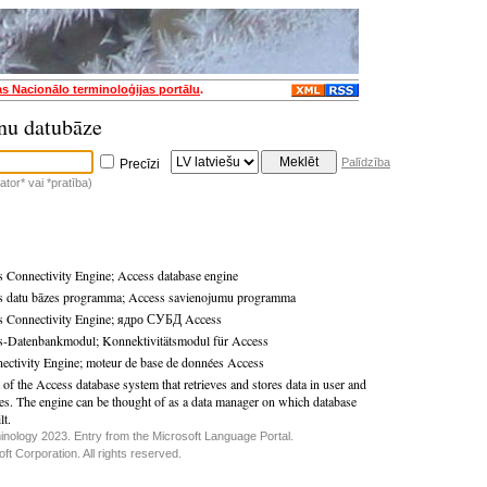
as Nacionālo terminoloģijas portālu
.
nu datubāze
Palīdzība
Precīzi
tor* vai *pratība)
 Connectivity Engine
;
Access database engine
s datu bāzes programma
;
Access savienojumu programma
 Connectivity Engine
;
ядро СУБД Access
s-Datenbankmodul
;
Konnektivitätsmodul für Access
ectivity Engine
;
moteur de base de données Access
 of the Access database system that retrieves and stores data in user and
es. The engine can be thought of as a data manager on which database
lt.
inology 2023. Entry from the Microsoft Language Portal.
t Corporation. All rights reserved.