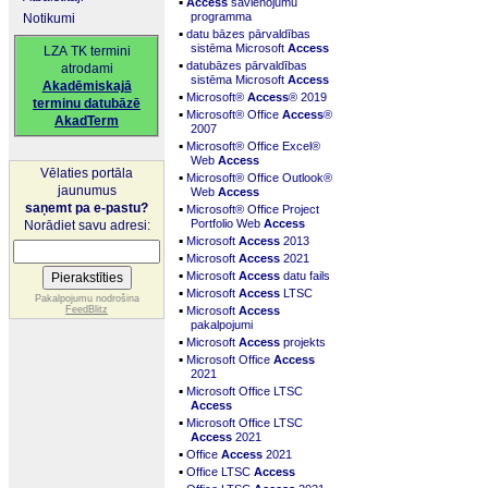
▪
Access
savienojumu
programma
Notikumi
▪
datu bāzes pārvaldības
sistēma Microsoft
Access
LZA TK termini
▪
datubāzes pārvaldības
atrodami
sistēma Microsoft
Access
Akadēmiskajā
▪
Microsoft®
Access
® 2019
terminu datubāzē
▪
Microsoft® Office
Access
®
AkadTerm
2007
▪
Microsoft® Office Excel®
Web
Access
Vēlaties portāla
▪
Microsoft® Office Outlook®
jaunumus
Web
Access
▪
saņemt pa e-pastu?
Microsoft® Office Project
Portfolio Web
Access
Norādiet savu adresi:
▪
Microsoft
Access
2013
▪
Microsoft
Access
2021
▪
Microsoft
Access
datu fails
▪
Microsoft
Access
LTSC
Pakalpojumu nodrošina
▪
FeedBlitz
Microsoft
Access
pakalpojumi
▪
Microsoft
Access
projekts
▪
Microsoft Office
Access
2021
▪
Microsoft Office LTSC
Access
▪
Microsoft Office LTSC
Access
2021
▪
Office
Access
2021
▪
Office LTSC
Access