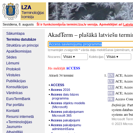
Sestdiena, 8. augusts
Šī ir funkcionējoša termini.lza.lv versija. Apmeklējiet arī
Latvij
AkadTerm – plašākā latviešu termi
Sākumlapa
Terminu datubāze
Struktūra un principi
Izmantojiet zvaigznīti * vārda daļu meklēšanai (piemēram, da
Apakškomisijas
Visas ▾
Visas ▾
Nozares:
Kolekcijas:
Sēdes
Lēmumi
Jūs meklējāt
ACCESS
Protokoli
Atrasti 34 termini
EN
ACE
;
Access
Vēstules
LV
ACE
;
Acces
Publikācijas
▪
ACCESS
RU
ACE
;
Access
Konsultācijas
▪
Access
2016
DE
ACE
;
Acces
Vārdnīcas
▪
Access
datu bāzes
programma
FR
Access Conn
EuroTermBank
▪
Access
objektu modelis
Definīcija:
Part
Par portālu
(Microsoft)
system databas
Kontakti
▪
Access
pakalpojumam
systems are bui
Microsoft 365
Resursi internetā
Microsoft Term
▪
Access
pakalpojumi
«Terminoloģijas
© 2023 Microsof
▪
Access
pakalpojumu
Jaunumi»
administrēšana
Atbalstītāji