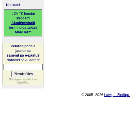
Notikumi
LZA TK termini
atrodami
Akadēmiskajā
terminu datubāzē
AkadTerm
Vēlaties portāla
jaunumus
saņemt pa e-pastu?
Norādiet savu adresi:
Pakalpojumu nodrošina
FeedBlitz
© 2005–2026
Latvijas Zinātņ