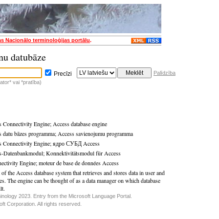
as Nacionālo terminoloģijas portālu
.
nu datubāze
Palīdzība
Precīzi
tor* vai *pratība)
 Connectivity Engine
;
Access database engine
s datu bāzes programma
;
Access savienojumu programma
 Connectivity Engine
;
ядро СУБД Access
s-Datenbankmodul
;
Konnektivitätsmodul für Access
ectivity Engine
;
moteur de base de données Access
 of the Access database system that retrieves and stores data in user and
es. The engine can be thought of as a data manager on which database
lt.
inology 2023. Entry from the Microsoft Language Portal.
t Corporation. All rights reserved.