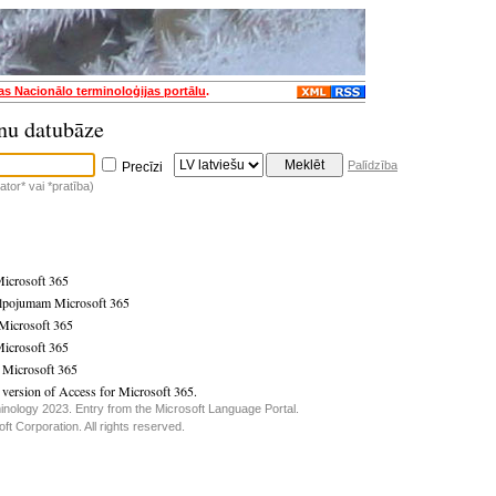
jas Nacionālo terminoloģijas portālu
.
nu datubāze
Palīdzība
Precīzi
tor* vai *pratība)
Microsoft 365
lpojumam Microsoft 365
Microsoft 365
Microsoft 365
 Microsoft 365
 version of Access for Microsoft 365.
inology 2023. Entry from the Microsoft Language Portal.
t Corporation. All rights reserved.