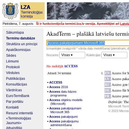
Piektdiena, 7. augusts
Šī ir funkcionējoša termini.lza.lv versija. Apmeklējiet arī
Latvi
AkadTerm – plašākā latviešu termi
Sākumlapa
Terminu datubāze
Struktūra un principi
Izmantojiet zvaigznīti * vārda daļu meklēšanai (piemēram, da
Apakškomisijas
Visas ▾
Visas ▾
Nozares:
Kolekcijas:
Sēdes
Lēmumi
Jūs meklējāt
ACCESS
Protokoli
Atrasti 34 termini
EN
Access for 
Vēstules
LV
Access paka
Publikācijas
▪
ACCESS
RU
Access для 
Konsultācijas
▪
Access
2016
DE
Access für 
Vārdnīcas
▪
Access
datu bāzes
programma
FR
Access pour
EuroTermBank
▪
Access
objektu modelis
Definīcija:
The
Par portālu
(Microsoft)
Microsoft Term
Kontakti
▪
Access
pakalpojumam
© 2023 Microsof
Microsoft 365
Resursi internetā
▪
Access
pakalpojumi
«Terminoloģijas
▪
Access
pakalpojumu
Jaunumi»
administrēšana
Atbalstītāji