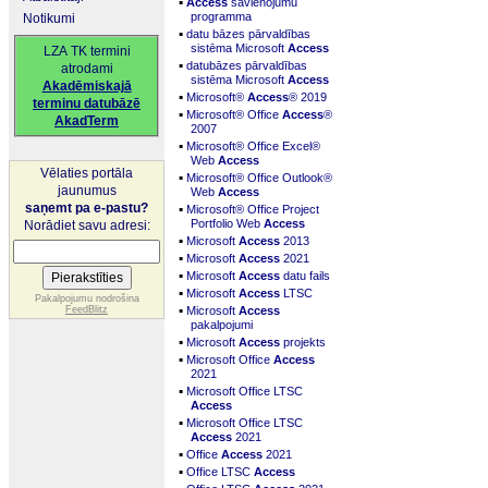
▪
Access
savienojumu
programma
Notikumi
▪
datu bāzes pārvaldības
sistēma Microsoft
Access
LZA TK termini
▪
datubāzes pārvaldības
atrodami
sistēma Microsoft
Access
Akadēmiskajā
▪
Microsoft®
Access
® 2019
terminu datubāzē
▪
Microsoft® Office
Access
®
AkadTerm
2007
▪
Microsoft® Office Excel®
Web
Access
Vēlaties portāla
▪
Microsoft® Office Outlook®
jaunumus
Web
Access
▪
saņemt pa e-pastu?
Microsoft® Office Project
Portfolio Web
Access
Norādiet savu adresi:
▪
Microsoft
Access
2013
▪
Microsoft
Access
2021
▪
Microsoft
Access
datu fails
▪
Microsoft
Access
LTSC
Pakalpojumu nodrošina
▪
FeedBlitz
Microsoft
Access
pakalpojumi
▪
Microsoft
Access
projekts
▪
Microsoft Office
Access
2021
▪
Microsoft Office LTSC
Access
▪
Microsoft Office LTSC
Access
2021
▪
Office
Access
2021
▪
Office LTSC
Access