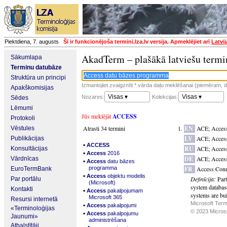
Piektdiena, 7. augusts
Šī ir funkcionējoša termini.lza.lv versija. Apmeklējiet arī
Latvi
AkadTerm – plašākā latviešu termi
Sākumlapa
Terminu datubāze
Struktūra un principi
Izmantojiet zvaigznīti * vārda daļu meklēšanai (piemēram, da
Apakškomisijas
Visas ▾
Visas ▾
Nozares:
Kolekcijas:
Sēdes
Lēmumi
Jūs meklējāt
ACCESS
Protokoli
Atrasti 34 termini
EN
ACE
;
Access
Vēstules
LV
ACE
;
Acces
Publikācijas
▪
ACCESS
RU
ACE
;
Access
Konsultācijas
▪
Access
2016
DE
ACE
;
Acces
Vārdnīcas
▪
Access
datu bāzes
programma
FR
Access Conn
EuroTermBank
▪
Access
objektu modelis
Definīcija:
Part
Par portālu
(Microsoft)
system databas
Kontakti
▪
Access
pakalpojumam
systems are bui
Microsoft 365
Resursi internetā
Microsoft Term
▪
Access
pakalpojumi
«Terminoloģijas
© 2023 Microsof
▪
Access
pakalpojumu
Jaunumi»
administrēšana
Atbalstītāji