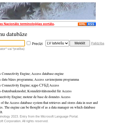
jas Nacionālo terminoloģijas portālu
.
nu datubāze
Palīdzība
Precīzi
tor* vai *pratība)
 Connectivity Engine
;
Access database engine
s datu bāzes programma
;
Access savienojumu programma
 Connectivity Engine
;
ядро СУБД Access
s-Datenbankmodul
;
Konnektivitätsmodul für Access
ectivity Engine
;
moteur de base de données Access
 of the Access database system that retrieves and stores data in user and
es. The engine can be thought of as a data manager on which database
lt.
inology 2023. Entry from the Microsoft Language Portal.
t Corporation. All rights reserved.