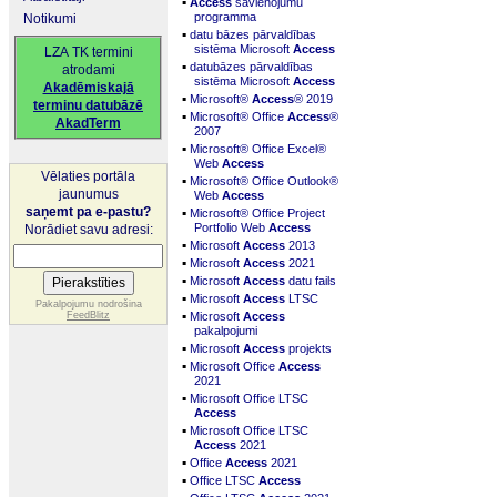
▪
Access
savienojumu
programma
Notikumi
▪
datu bāzes pārvaldības
sistēma Microsoft
Access
LZA TK termini
▪
datubāzes pārvaldības
atrodami
sistēma Microsoft
Access
Akadēmiskajā
▪
Microsoft®
Access
® 2019
terminu datubāzē
▪
Microsoft® Office
Access
®
AkadTerm
2007
▪
Microsoft® Office Excel®
Web
Access
Vēlaties portāla
▪
Microsoft® Office Outlook®
jaunumus
Web
Access
▪
saņemt pa e-pastu?
Microsoft® Office Project
Portfolio Web
Access
Norādiet savu adresi:
▪
Microsoft
Access
2013
▪
Microsoft
Access
2021
▪
Microsoft
Access
datu fails
▪
Microsoft
Access
LTSC
Pakalpojumu nodrošina
▪
FeedBlitz
Microsoft
Access
pakalpojumi
▪
Microsoft
Access
projekts
▪
Microsoft Office
Access
2021
▪
Microsoft Office LTSC
Access
▪
Microsoft Office LTSC
Access
2021
▪
Office
Access
2021
▪
Office LTSC
Access