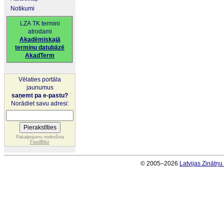
Notikumi
LZA TK termini
atrodami
Akadēmiskajā
terminu datubāzē
AkadTerm
Vēlaties portāla
jaunumus
saņemt pa e-pastu?
Norādiet savu adresi:
Pakalpojumu nodrošina
FeedBlitz
© 2005–2026
Latvijas Zinātņ