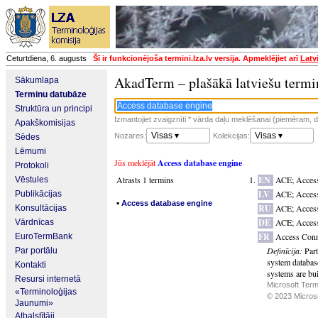
Ceturtdiena, 6. augusts
Šī ir funkcionējoša termini.lza.lv versija. Apmeklējiet arī
Latv
AkadTerm – plašākā latviešu termi
Sākumlapa
Terminu datubāze
Struktūra un principi
Izmantojiet zvaigznīti * vārda daļu meklēšanai (piemēram, da
Apakškomisijas
Visas ▾
Visas ▾
Nozares:
Kolekcijas:
Sēdes
Lēmumi
Jūs meklējāt
Access database engine
Protokoli
Atrasts 1 termins
EN
ACE
;
Access
Vēstules
LV
ACE
;
Acces
Publikācijas
▪
Access database engine
RU
ACE
;
Access
Konsultācijas
DE
ACE
;
Acces
Vārdnīcas
FR
Access Conn
EuroTermBank
Definīcija:
Part
Par portālu
system databas
Kontakti
systems are bui
Resursi internetā
Microsoft Term
«Terminoloģijas
© 2023 Microsof
Jaunumi»
Atbalstītāji