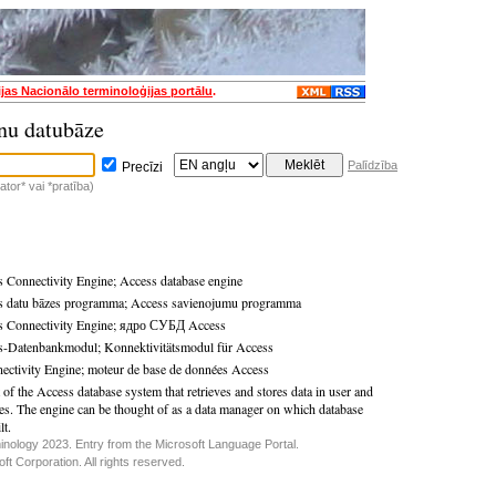
ijas Nacionālo terminoloģijas portālu
.
nu datubāze
Palīdzība
Precīzi
tor* vai *pratība)
 Connectivity Engine
;
Access database engine
s datu bāzes programma
;
Access savienojumu programma
 Connectivity Engine
;
ядро СУБД Access
s-Datenbankmodul
;
Konnektivitätsmodul für Access
ectivity Engine
;
moteur de base de données Access
 of the Access database system that retrieves and stores data in user and
es. The engine can be thought of as a data manager on which database
lt.
inology 2023. Entry from the Microsoft Language Portal.
t Corporation. All rights reserved.