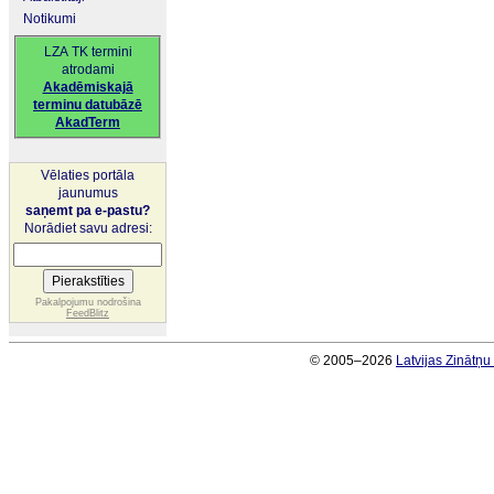
Notikumi
LZA TK termini
atrodami
Akadēmiskajā
terminu datubāzē
AkadTerm
Vēlaties portāla
jaunumus
saņemt pa e-pastu?
Norādiet savu adresi:
Pakalpojumu nodrošina
FeedBlitz
© 2005–2026
Latvijas Zinātņ