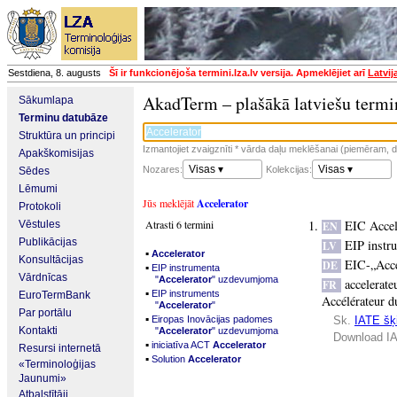
Sestdiena, 8. augusts
Šī ir funkcionējoša termini.lza.lv versija. Apmeklējiet arī
Latvij
AkadTerm – plašākā latviešu termi
Sākumlapa
Terminu datubāze
Struktūra un principi
Izmantojiet zvaigznīti * vārda daļu meklēšanai (piemēram, da
Apakškomisijas
Visas ▾
Visas ▾
Nozares:
Kolekcijas:
Sēdes
Lēmumi
Jūs meklējāt
Accelerator
Protokoli
Atrasti 6 termini
EIC Accel
Vēstules
EN
Publikācijas
EIP instr
LV
▪
Accelerator
Konsultācijas
EIC-„Acce
DE
▪
EIP instrumenta
Vārdnīcas
"
Accelerator
" uzdevumjoma
accelerate
FR
▪
EIP instruments
EuroTermBank
Accélérateur 
"
Accelerator
"
Par portālu
▪
Eiropas Inovācijas padomes
Sk.
IATE šķi
Kontakti
"
Accelerator
" uzdevumjoma
Download IA
▪
iniciatīva ACT
Accelerator
Resursi internetā
▪
Solution
Accelerator
«Terminoloģijas
Jaunumi»
Atbalstītāji