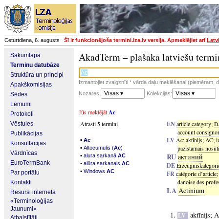
Ceturtdiena, 6. augusts
Šī ir funkcionējoša termini.lza.lv versija. Apmeklējiet arī
Latv
AkadTerm – plašākā latviešu termi
Sākumlapa
Terminu datubāze
Struktūra un principi
Izmantojiet zvaigznīti * vārda daļu meklēšanai (piemēram, da
Apakškomisijas
Visas ▾
Visas ▾
Nozares:
Kolekcijas:
Sēdes
Lēmumi
Jūs meklējāt
Ac
Protokoli
Atrasti 5 termini
EN
article category
;
Da
Vēstules
account consigno
Publikācijas
▪
LV
Ac
;
aktīnijs
;
AC
;
i
Ac
Konsultācijas
▪
pazīstamais nosūtī
Altocumulis (
Ac
)
Vārdnīcas
▪
RU
актиний
alura sarkanā
AC
▪
EuroTermBank
alūra sarkanais
AC
DE
Erzeugniskategori
▪
Windows
AC
Par portālu
FR
catégorie d’article
danoise des profes
Kontakti
LA
Actinium
Resursi internetā
«Terminoloģijas
Jaunumi»
aktīnijs
;
A
LV
Atbalstītāji