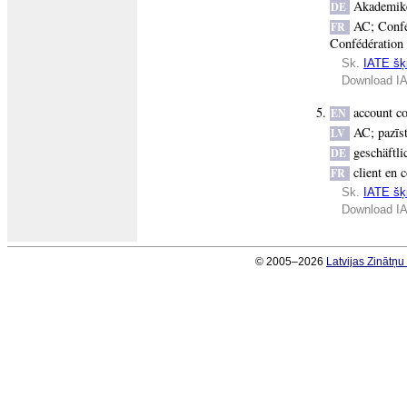
Akademik
DE
AC
;
Confé
FR
Confédération 
Sk.
IATE šķi
Download IA
account c
EN
AC
;
pazīs
LV
geschäftli
DE
client en 
FR
Sk.
IATE šķi
Download IA
© 2005–2026
Latvijas Zinātņ