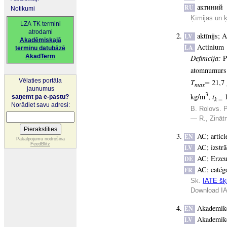
актиний
RU
Notikumi
Ķīmijas un 
LZA TK termini
atrodami
aktīnijs
;
A
LV
Akadēmiskajā
Actinium
LA
terminu datubāzē
AkadTerm
Definīcija:
P
atomnumurs 8
Vēlaties portāla
Τ
=
21,7 
max
jaunumus
3
kg/m
,
t
1
saņemt pa e-pastu?
k =
Norādiet savu adresi:
B. Rolovs. P
— R., Zināt
AC
;
artic
EN
Pakalpojumu nodrošina
FeedBlitz
AC
;
izstr
LV
AC
;
Erzeu
DE
AC
;
catég
FR
Sk.
IATE šķi
Download IA
Akademik
EN
Akademik
LV