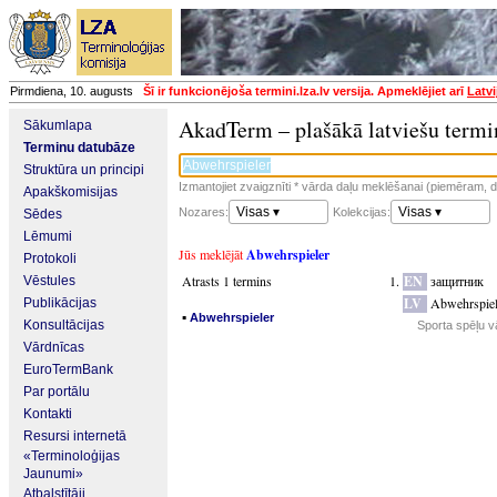
Pirmdiena, 10. augusts
Šī ir funkcionējoša termini.lza.lv versija. Apmeklējiet arī
Latvi
AkadTerm – plašākā latviešu termi
Sākumlapa
Terminu datubāze
Struktūra un principi
Izmantojiet zvaigznīti * vārda daļu meklēšanai (piemēram, da
Apakškomisijas
Visas ▾
Visas ▾
Nozares:
Kolekcijas:
Sēdes
Lēmumi
Jūs meklējāt
Abwehrspieler
Protokoli
Atrasts 1 termins
EN
защитник
Vēstules
LV
Abwehrspiel
Publikācijas
▪
Abwehrspieler
Konsultācijas
Sporta spēļu v
Vārdnīcas
EuroTermBank
Par portālu
Kontakti
Resursi internetā
«Terminoloģijas
Jaunumi»
Atbalstītāji