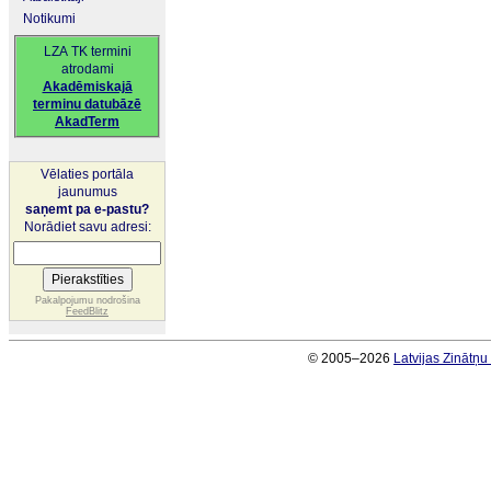
Notikumi
LZA TK termini
atrodami
Akadēmiskajā
terminu datubāzē
AkadTerm
Vēlaties portāla
jaunumus
saņemt pa e-pastu?
Norādiet savu adresi:
Pakalpojumu nodrošina
FeedBlitz
© 2005–2026
Latvijas Zinātņ