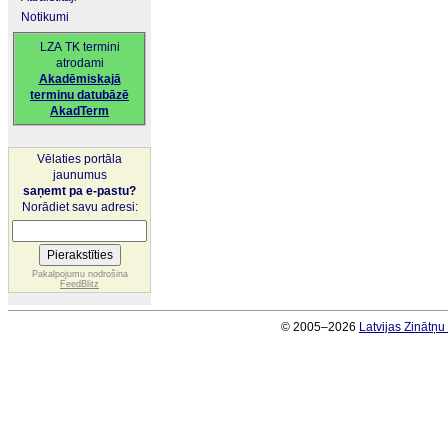
Notikumi
LZA TK termini
atrodami
Akadēmiskajā
terminu datubāzē
AkadTerm
Vēlaties portāla
jaunumus
saņemt pa e-pastu?
Norādiet savu adresi:
Pakalpojumu nodrošina
FeedBlitz
© 2005–2026
Latvijas Zinātņ