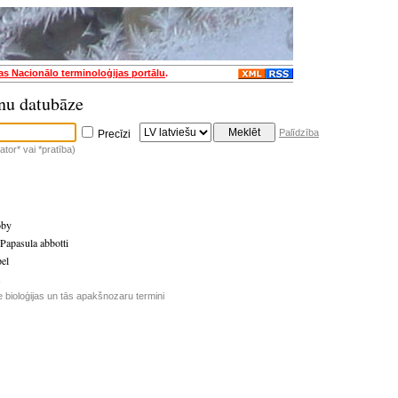
jas Nacionālo terminoloģijas portālu
.
nu datubāze
Palīdzība
Precīzi
tor* vai *pratība)
oby
Papasula abbotti
el
e bioloģijas un tās apakšnozaru termini