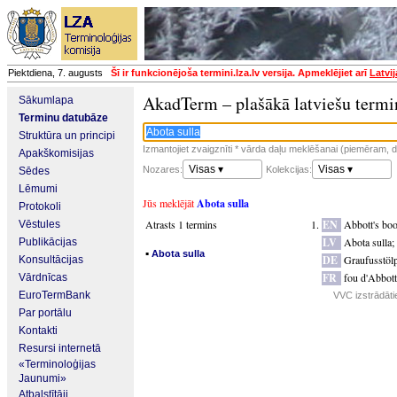
Piektdiena, 7. augusts
Šī ir funkcionējoša termini.lza.lv versija. Apmeklējiet arī
Latvi
AkadTerm – plašākā latviešu termi
Sākumlapa
Terminu datubāze
Struktūra un principi
Izmantojiet zvaigznīti * vārda daļu meklēšanai (piemēram, da
Apakškomisijas
Visas ▾
Visas ▾
Nozares:
Kolekcijas:
Sēdes
Lēmumi
Jūs meklējāt
Abota sulla
Protokoli
Atrasts 1 termins
EN
Abbott's bo
Vēstules
LV
Abota sulla
;
Publikācijas
▪
Abota sulla
DE
Graufusstölp
Konsultācijas
FR
fou d'Abbott
Vārdnīcas
EuroTermBank
VVC izstrādāti
Par portālu
Kontakti
Resursi internetā
«Terminoloģijas
Jaunumi»
Atbalstītāji