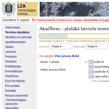
Ceturtdiena, 6. augusts
Šī ir funkcionējoša termini.lza.lv versija. Apmeklējiet arī
Latv
AkadTerm – plašākā latviešu termi
Sākumlapa
Terminu datubāze
Struktūra un principi
Izmantojiet zvaigznīti * vārda daļu meklēšanai (piemēram, da
Apakškomisijas
Visas ▾
Visas ▾
Nozares:
Kolekcijas:
Sēdes
Lēmumi
Jūs meklējāt
Abies procera Rehd.
Protokoli
Atrasts 1 termins
EN
noble fir
Vēstules
LV
augstā balteg
Publikācijas
▪
Abies procera Rehd.
DE
pazifische E
Konsultācijas
FR
sapin noble
Vārdnīcas
EuroTermBank
VVC izstrādāti
Par portālu
Kontakti
Resursi internetā
«Terminoloģijas
Jaunumi»
Atbalstītāji