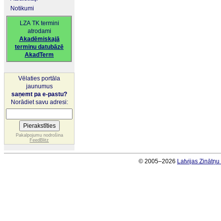
Notikumi
LZA TK termini
atrodami
Akadēmiskajā
terminu datubāzē
AkadTerm
Vēlaties portāla
jaunumus
saņemt pa e-pastu?
Norādiet savu adresi:
Pakalpojumu nodrošina
FeedBlitz
© 2005–2026
Latvijas Zinātņ