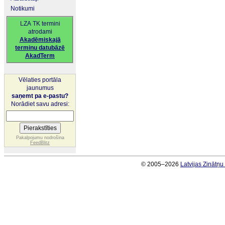
Notikumi
LZA TK termini
atrodami
Akadēmiskajā
terminu datubāzē
AkadTerm
Vēlaties portāla
jaunumus
saņemt pa e-pastu?
Norādiet savu adresi:
Pakalpojumu nodrošina
FeedBlitz
© 2005–2026
Latvijas Zinātņ