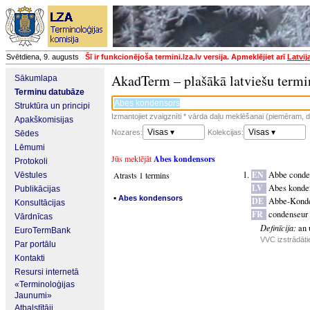
Svētdiena, 9. augusts
Šī ir funkcionējoša termini.lza.lv versija. Apmeklējiet arī
Latvij
AkadTerm – plašākā latviešu termi
Sākumlapa
Terminu datubāze
Struktūra un principi
Izmantojiet zvaigznīti * vārda daļu meklēšanai (piemēram, da
Apakškomisijas
Visas ▾
Visas ▾
Nozares:
Kolekcijas:
Sēdes
Lēmumi
Jūs meklējāt
Abes kondensors
Protokoli
EN
Abbe conde
Atrasts 1 termins
Vēstules
LV
Abes konde
Publikācijas
▪
Abes kondensors
DE
Abbe-Kond
Konsultācijas
FR
condenseur
Vārdnīcas
Definīcija:
an 
EuroTermBank
VVC izstrādāti
Par portālu
Kontakti
Resursi internetā
«Terminoloģijas
Jaunumi»
Atbalstītāji