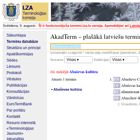
Svētdiena, 9. augusts
Šī ir funkcionējoša termini.lza.lv versija. Apmeklējiet arī
Latvij
AkadTerm – plašākā latviešu termi
Sākumlapa
Terminu datubāze
Struktūra un principi
Izmantojiet zvaigznīti * vārda daļu meklēšanai (piemēram, da
Apakškomisijas
Visas ▾
Visas ▾
Nozares:
Kolekcijas:
Sēdes
Lēmumi
Jūs meklējāt
Abaševas kultūra
Protokoli
Atrasts 1 termins
EN
Abashevo Cu
Vēstules
LV
Abaševas ku
Publikācijas
▪
Abaševas kultūra
RU
абашевская
Konsultācijas
DE
Abaschew-K
Vārdnīcas
EuroTermBank
J. Graudonis. 
Par portālu
Kontakti
Resursi internetā
«Terminoloģijas
Jaunumi»
Atbalstītāji