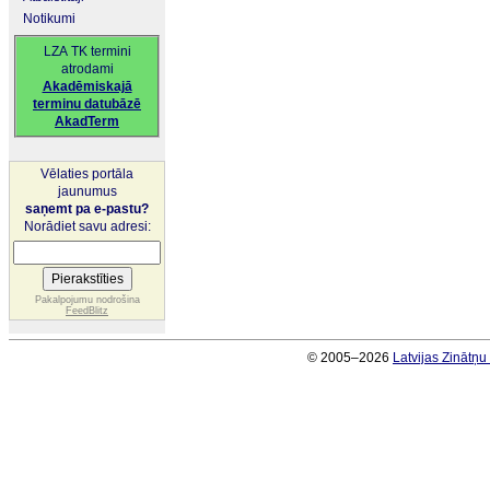
Notikumi
LZA TK termini
atrodami
Akadēmiskajā
terminu datubāzē
AkadTerm
Vēlaties portāla
jaunumus
saņemt pa e-pastu?
Norādiet savu adresi:
Pakalpojumu nodrošina
FeedBlitz
© 2005–2026
Latvijas Zinātņ