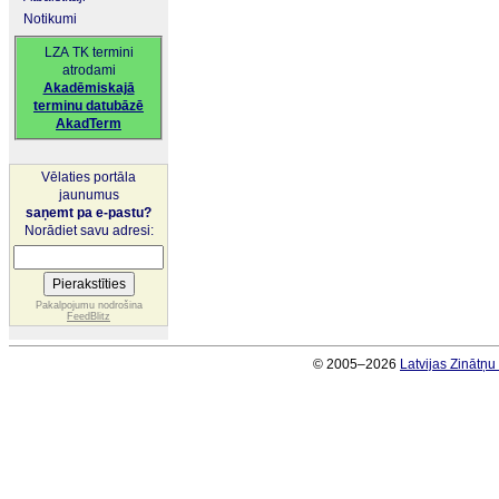
Notikumi
LZA TK termini
atrodami
Akadēmiskajā
terminu datubāzē
AkadTerm
Vēlaties portāla
jaunumus
saņemt pa e-pastu?
Norādiet savu adresi:
Pakalpojumu nodrošina
FeedBlitz
© 2005–2026
Latvijas Zinātņ