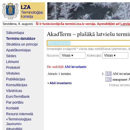
Sestdiena, 8. augusts
Šī ir funkcionējoša termini.lza.lv versija. Apmeklējiet arī
Latvij
AkadTerm – plašākā latviešu termi
Sākumlapa
Terminu datubāze
Struktūra un principi
Izmantojiet zvaigznīti * vārda daļu meklēšanai (piemēram, da
Apakškomisijas
Visas ▾
Visas ▾
Nozares:
Kolekcijas:
Sēdes
Lēmumi
Jūs meklējāt
Abē invariants
Protokoli
Atrasts 1 termins
LV
Abē invarian
Vēstules
RU
инвариант 
Publikācijas
▪
Abē invariants
Konsultācijas
Fizikas termin
Vārdnīcas
EuroTermBank
Par portālu
Kontakti
Resursi internetā
«Terminoloģijas
Jaunumi»
Atbalstītāji