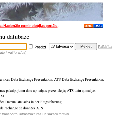
as Nacionālo terminoloģijas portālu
.
nu datubāze
Palīdzība
Precīzi
tor* vai *pratība)
Services Data Exchange Presentation
;
ATS Data Exchange Presentation
;
mes pakalpojumu datu apmaiņas prezentācija
;
ATS datu apmaiņas
EXP
des Datenaustauschs in der Flugsicherung
 de l'échange de données ATS
 transporta, infrastruktūras un sakaru termini