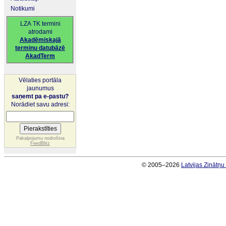
Notikumi
LZA TK termini
atrodami
Akadēmiskajā
terminu datubāzē
AkadTerm
Vēlaties portāla
jaunumus
saņemt pa e-pastu?
Norādiet savu adresi:
Pakalpojumu nodrošina
FeedBlitz
© 2005–2026
Latvijas Zinātņ