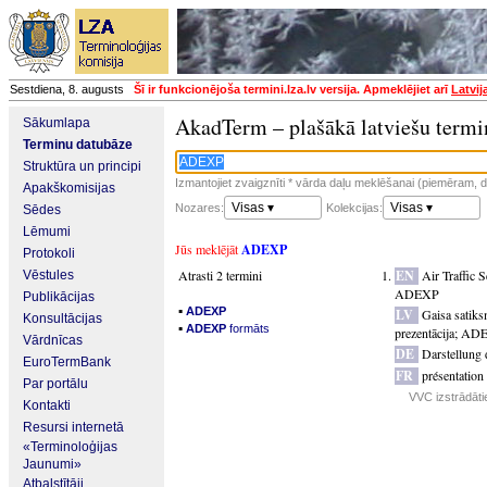
Sestdiena, 8. augusts
Šī ir funkcionējoša termini.lza.lv versija. Apmeklējiet arī
Latvij
AkadTerm – plašākā latviešu termi
Sākumlapa
Terminu datubāze
Struktūra un principi
Izmantojiet zvaigznīti * vārda daļu meklēšanai (piemēram, da
Apakškomisijas
Visas ▾
Visas ▾
Nozares:
Kolekcijas:
Sēdes
Lēmumi
Jūs meklējāt
ADEXP
Protokoli
Atrasti 2 termini
EN
Air Traffic 
Vēstules
ADEXP
Publikācijas
▪
ADEXP
LV
Gaisa satiks
Konsultācijas
▪
ADEXP
formāts
prezentācija
;
AD
Vārdnīcas
DE
Darstellung 
EuroTermBank
FR
présentation
Par portālu
VVC izstrādātie
Kontakti
Resursi internetā
«Terminoloģijas
Jaunumi»
Atbalstītāji