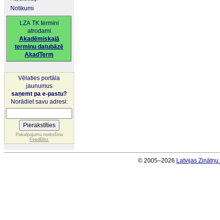
Notikumi
LZA TK termini
atrodami
Akadēmiskajā
terminu datubāzē
AkadTerm
Vēlaties portāla
jaunumus
saņemt pa e-pastu?
Norādiet savu adresi:
Pakalpojumu nodrošina
FeedBlitz
© 2005–2026
Latvijas Zinātņ