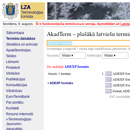
Sestdiena, 8. augusts
Šī ir funkcionējoša termini.lza.lv versija. Apmeklējiet arī
Latvij
AkadTerm – plašākā latviešu termi
Sākumlapa
Terminu datubāze
Struktūra un principi
Izmantojiet zvaigznīti * vārda daļu meklēšanai (piemēram, da
Apakškomisijas
Visas ▾
Visas ▾
Nozares:
Kolekcijas:
Sēdes
Lēmumi
Jūs meklējāt
ADEXP formāts
Protokoli
Atrasts 1 termins
EN
ADEXP for
Vēstules
LV
ADEXP for
Publikācijas
▪
ADEXP formāts
DE
ADEXP-For
Konsultācijas
FR
format AD
Vārdnīcas
EuroTermBank
VVC izstrādātie
Par portālu
Kontakti
Resursi internetā
«Terminoloģijas
Jaunumi»
Atbalstītāji