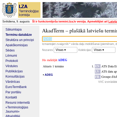
Svētdiena, 9. augusts
Šī ir funkcionējoša termini.lza.lv versija. Apmeklējiet arī
Latvij
AkadTerm – plašākā latviešu termi
Sākumlapa
Terminu datubāze
Struktūra un principi
Izmantojiet zvaigznīti * vārda daļu meklēšanai (piemēram, da
Apakškomisijas
Visas ▾
Visas ▾
Nozares:
Kolekcijas:
Sēdes
Lēmumi
Jūs meklējāt
ADEG
Protokoli
Atrasts 1 termins
EN
ATS Data E
Vēstules
LV
ATS datu ap
Publikācijas
▪
ADEG
FR
Groupe d'éc
Konsultācijas
Vārdnīcas
VVC izstrādātie
EuroTermBank
Par portālu
Kontakti
Resursi internetā
«Terminoloģijas
Jaunumi»
Atbalstītāji