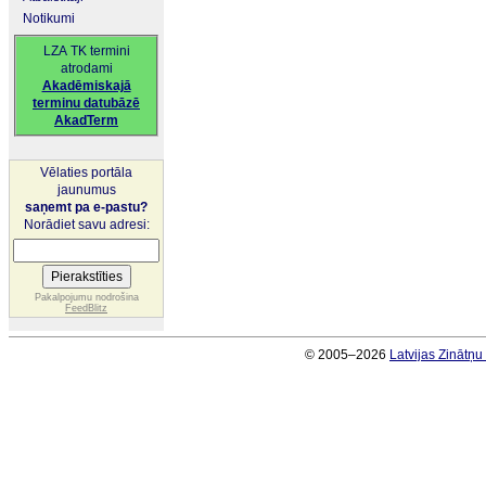
Notikumi
LZA TK termini
atrodami
Akadēmiskajā
terminu datubāzē
AkadTerm
Vēlaties portāla
jaunumus
saņemt pa e-pastu?
Norādiet savu adresi:
Pakalpojumu nodrošina
FeedBlitz
© 2005–2026
Latvijas Zinātņ