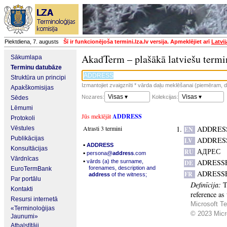
Piektdiena, 7. augusts
Šī ir funkcionējoša termini.lza.lv versija. Apmeklējiet arī
Latvi
AkadTerm – plašākā latviešu termi
Sākumlapa
Terminu datubāze
Struktūra un principi
Izmantojiet zvaigznīti * vārda daļu meklēšanai (piemēram, da
Apakškomisijas
Visas ▾
Visas ▾
Nozares:
Kolekcijas:
Sēdes
Lēmumi
Jūs meklējāt
ADDRESS
Protokoli
Atrasti 3 termini
ADDRES
Vēstules
EN
Publikācijas
ADDRES
LV
▪
ADDRESS
Konsultācijas
АДРЕС
RU
▪
persona@
address
.com
Vārdnīcas
▪
ADRESS
vārds (a) the surname,
DE
forenames, description and
EuroTermBank
ADRESS
FR
address
of the witness;
Par portālu
Definīcija:
T
Kontakti
reference as 
Resursi internetā
Microsoft Te
«Terminoloģijas
© 2023 Micro
Jaunumi»
Atbalstītāji