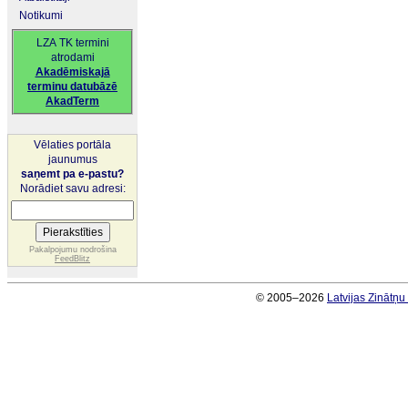
Notikumi
LZA TK termini
atrodami
Akadēmiskajā
terminu datubāzē
AkadTerm
Vēlaties portāla
jaunumus
saņemt pa e-pastu?
Norādiet savu adresi:
Pakalpojumu nodrošina
FeedBlitz
© 2005–2026
Latvijas Zinātņ