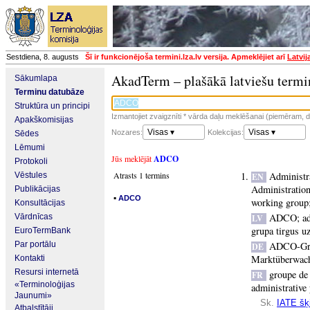
Sestdiena, 8. augusts
Šī ir funkcionējoša termini.lza.lv versija. Apmeklējiet arī
Latvij
AkadTerm – plašākā latviešu termi
Sākumlapa
Terminu datubāze
Struktūra un principi
Izmantojiet zvaigznīti * vārda daļu meklēšanai (piemēram, da
Apakškomisijas
Visas ▾
Visas ▾
Nozares:
Kolekcijas:
Sēdes
Lēmumi
Jūs meklējāt
ADCO
Protokoli
Atrasts 1 termins
Administr
Vēstules
EN
Administratio
Publikācijas
▪
ADCO
working group
Konsultācijas
ADCO
;
a
Vārdnīcas
LV
grupa tirgus u
EuroTermBank
Par portālu
ADCO-Gr
DE
Marktüberwac
Kontakti
Resursi internetā
groupe de 
FR
«Terminoloģijas
administrative
Jaunumi»
Sk.
IATE šķi
Atbalstītāji