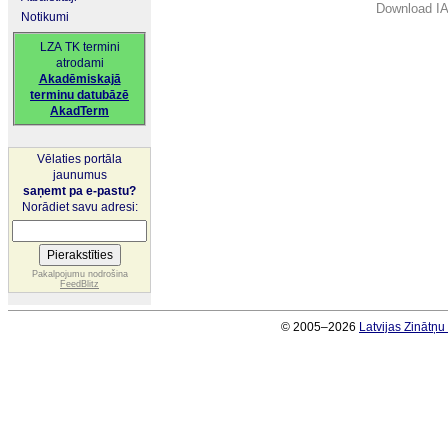
Download IA
Notikumi
LZA TK termini
atrodami
Akadēmiskajā
terminu datubāzē
AkadTerm
Vēlaties portāla
jaunumus
saņemt pa e-pastu?
Norādiet savu adresi:
Pakalpojumu nodrošina
FeedBlitz
© 2005–2026
Latvijas Zinātņ