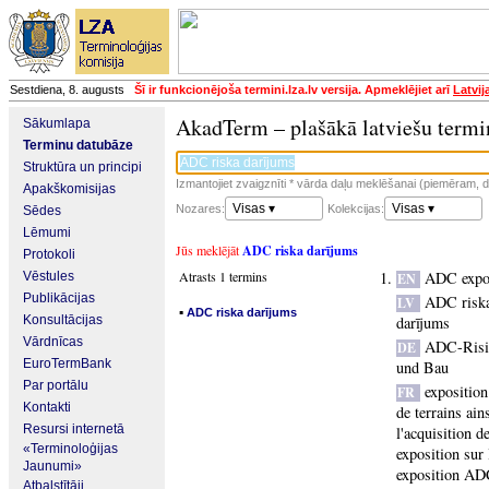
Sestdiena, 8. augusts
Šī ir funkcionējoša termini.lza.lv versija. Apmeklējiet arī
Latvij
AkadTerm – plašākā latviešu termi
Sākumlapa
Terminu datubāze
Struktūra un principi
Izmantojiet zvaigznīti * vārda daļu meklēšanai (piemēram, da
Apakškomisijas
Visas ▾
Visas ▾
Nozares:
Kolekcijas:
Sēdes
Lēmumi
Jūs meklējāt
ADC riska darījums
Protokoli
Atrasts 1 termins
ADC expo
Vēstules
EN
Publikācijas
ADC riska
LV
▪
ADC riska darījums
Konsultācijas
darījums
Vārdnīcas
ADC-Risi
DE
EuroTermBank
und Bau
Par portālu
exposition
FR
Kontakti
de terrains ain
Resursi internetā
l'acquisition d
«Terminoloģijas
exposition sur 
Jaunumi»
exposition A
Atbalstītāji