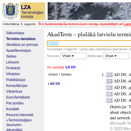
Ceturtdiena, 6. augusts
Šī ir funkcionējoša termini.lza.lv versija. Apmeklējiet arī
Latv
AkadTerm – plašākā latviešu termi
Sākumlapa
Terminu datubāze
Struktūra un principi
Izmantojiet zvaigznīti * vārda daļu meklēšanai (piemēram, da
Apakškomisijas
Visas ▾
Visas ▾
Nozares:
Kolekcijas:
Sēdes
Lēmumi
Jūs meklējāt
AD DS
Protokoli
Atrasts 1 termins
AD DS
;
A
Vēstules
EN
Publikācijas
AD DS
;
d
LV
▪
AD DS
Konsultācijas
AD DS
;
д
RU
Vārdnīcas
AD DS
;
A
DE
EuroTermBank
AD DS
;
A
FR
Par portālu
Definīcija:
T
Kontakti
about object
Resursi internetā
and network 
«Terminoloģijas
Microsoft Te
Jaunumi»
© 2023 Micro
Atbalstītāji