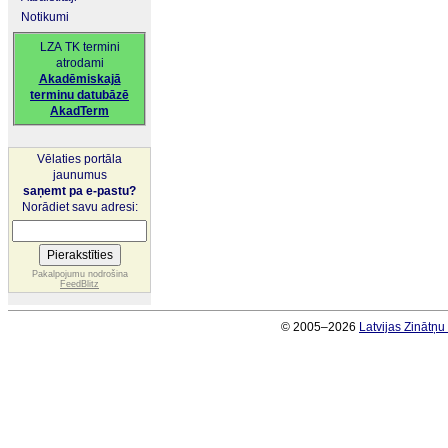
Notikumi
LZA TK termini
atrodami
Akadēmiskajā
terminu datubāzē
AkadTerm
Vēlaties portāla
jaunumus
saņemt pa e-pastu?
Norādiet savu adresi:
Pakalpojumu nodrošina
FeedBlitz
© 2005–2026
Latvijas Zinātņ