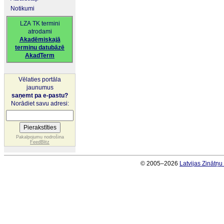
Notikumi
LZA TK termini
atrodami
Akadēmiskajā
terminu datubāzē
AkadTerm
Vēlaties portāla
jaunumus
saņemt pa e-pastu?
Norādiet savu adresi:
Pakalpojumu nodrošina
FeedBlitz
© 2005–2026
Latvijas Zinātņ