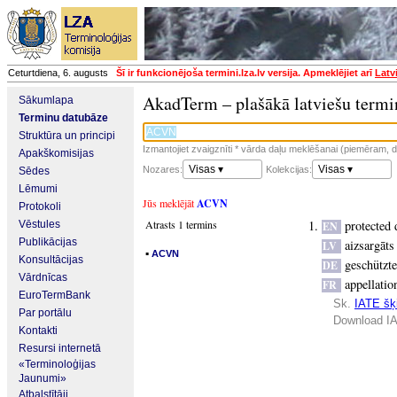
Ceturtdiena, 6. augusts
Šī ir funkcionējoša termini.lza.lv versija. Apmeklējiet arī
Latv
AkadTerm – plašākā latviešu termi
Sākumlapa
Terminu datubāze
Struktūra un principi
Izmantojiet zvaigznīti * vārda daļu meklēšanai (piemēram, da
Apakškomisijas
Visas ▾
Visas ▾
Nozares:
Kolekcijas:
Sēdes
Lēmumi
Jūs meklējāt
ACVN
Protokoli
Atrasts 1 termins
protected 
Vēstules
EN
Publikācijas
aizsargāt
LV
▪
ACVN
Konsultācijas
geschützt
DE
Vārdnīcas
appellatio
FR
EuroTermBank
Sk.
IATE šķi
Par portālu
Download IA
Kontakti
Resursi internetā
«Terminoloģijas
Jaunumi»
Atbalstītāji