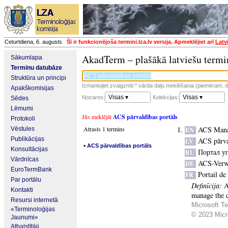
Ceturtdiena, 6. augusts
Šī ir funkcionējoša termini.lza.lv versija. Apmeklējiet arī
Latv
AkadTerm – plašākā latviešu termi
Sākumlapa
Terminu datubāze
Struktūra un principi
Izmantojiet zvaigznīti * vārda daļu meklēšanai (piemēram, da
Apakškomisijas
Visas ▾
Visas ▾
Nozares:
Kolekcijas:
Sēdes
Lēmumi
Jūs meklējāt
ACS pārvaldības portāls
Protokoli
Atrasts 1 termins
ACS Mana
Vēstules
EN
Publikācijas
ACS pārva
LV
▪
ACS pārvaldības portāls
Konsultācijas
Портал у
RU
Vārdnīcas
ACS-Verwa
DE
EuroTermBank
Portail d
FR
Par portālu
Definīcija:
A
Kontakti
manage the c
Resursi internetā
Microsoft Te
«Terminoloģijas
© 2023 Micro
Jaunumi»
Atbalstītāji