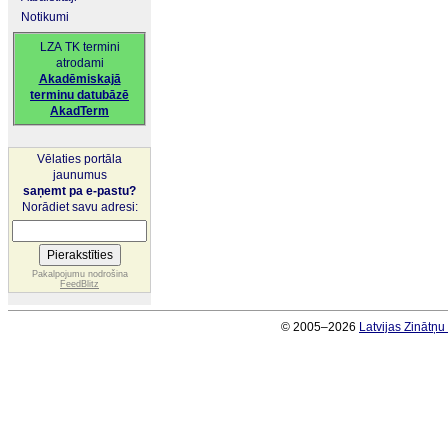
Notikumi
LZA TK termini
atrodami
Akadēmiskajā
terminu datubāzē
AkadTerm
Vēlaties portāla
jaunumus
saņemt pa e-pastu?
Norādiet savu adresi:
Pakalpojumu nodrošina
FeedBlitz
© 2005–2026
Latvijas Zinātņ