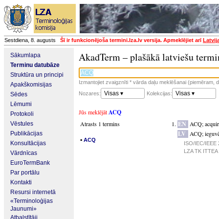
Sestdiena, 8. augusts
Šī ir funkcionējoša termini.lza.lv versija. Apmeklējiet arī
Latvij
AkadTerm – plašākā latviešu termi
Sākumlapa
Terminu datubāze
Struktūra un principi
Izmantojiet zvaigznīti * vārda daļu meklēšanai (piemēram, da
Apakškomisijas
Visas ▾
Visas ▾
Nozares:
Kolekcijas:
Sēdes
Lēmumi
Jūs meklējāt
ACQ
Protokoli
Atrasts 1 termins
EN
ACQ
;
acquir
Vēstules
LV
ACQ
;
ieguv
Publikācijas
▪
ACQ
Konsultācijas
ISO/IEC/IEEE 2
LZA TK ITTEA p
Vārdnīcas
EuroTermBank
Par portālu
Kontakti
Resursi internetā
«Terminoloģijas
Jaunumi»
Atbalstītāji