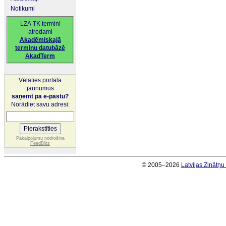
Notikumi
LZA TK termini
atrodami
Akadēmiskajā
terminu datubāzē
AkadTerm
Vēlaties portāla
jaunumus
saņemt pa e-pastu?
Norādiet savu adresi:
Pakalpojumu nodrošina
FeedBlitz
© 2005–2026
Latvijas Zinātņ