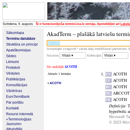
Svētdiena, 9. augusts
Šī ir funkcionējoša termini.lza.lv versija. Apmeklējiet arī
Latvij
AkadTerm – plašākā latviešu termi
Sākumlapa
Terminu datubāze
Struktūra un principi
Izmantojiet zvaigznīti * vārda daļu meklēšanai (piemēram, da
Apakškomisijas
Visas ▾
Visas ▾
Nozares:
Kolekcijas:
Sēdes
Lēmumi
Jūs meklējāt
ACOTH
Protokoli
Atrasts 1 termins
ACOTH
Vēstules
EN
Publikācijas
ACOTH
LV
▪
ACOTH
Konsultācijas
ACOTH
RU
Vārdnīcas
ARCCOT
DE
EuroTermBank
ACOTH
FR
Par portālu
Definīcija:
T
Kontakti
hyperbolic a
Resursi internetā
Microsoft Te
«Terminoloģijas
© 2023 Micro
Jaunumi»
Atbalstītāji