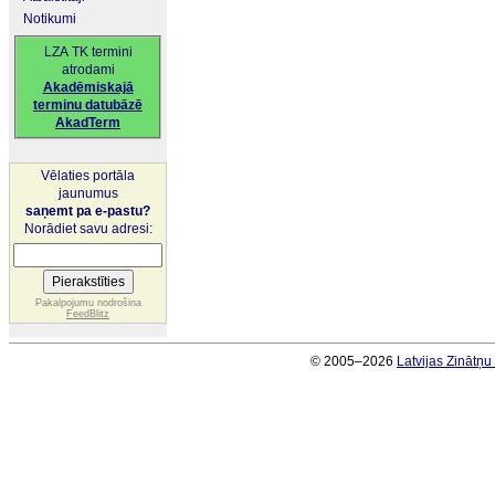
Notikumi
LZA TK termini
atrodami
Akadēmiskajā
terminu datubāzē
AkadTerm
Vēlaties portāla
jaunumus
saņemt pa e-pastu?
Norādiet savu adresi:
Pakalpojumu nodrošina
FeedBlitz
© 2005–2026
Latvijas Zinātņ