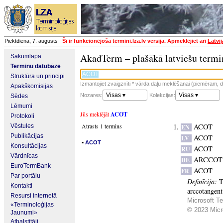
Piektdiena, 7. augusts
Šī ir funkcionējoša termini.lza.lv versija. Apmeklējiet arī
Latvi
AkadTerm – plašākā latviešu termi
Sākumlapa
Terminu datubāze
Struktūra un principi
Izmantojiet zvaigznīti * vārda daļu meklēšanai (piemēram, da
Apakškomisijas
Visas ▾
Visas ▾
Nozares:
Kolekcijas:
Sēdes
Lēmumi
Jūs meklējāt
ACOT
Protokoli
Atrasts 1 termins
ACOT
Vēstules
EN
Publikācijas
ACOT
LV
▪
ACOT
Konsultācijas
ACOT
RU
Vārdnīcas
ARCCOT
DE
EuroTermBank
ACOT
FR
Par portālu
Definīcija:
T
Kontakti
arccotangent
Resursi internetā
Microsoft Te
«Terminoloģijas
© 2023 Micro
Jaunumi»
Atbalstītāji