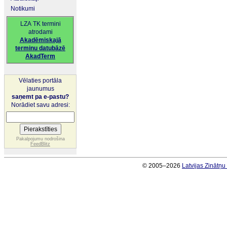
Notikumi
LZA TK termini
atrodami
Akadēmiskajā
terminu datubāzē
AkadTerm
Vēlaties portāla
jaunumus
saņemt pa e-pastu?
Norādiet savu adresi:
Pakalpojumu nodrošina
FeedBlitz
© 2005–2026
Latvijas Zinātņ