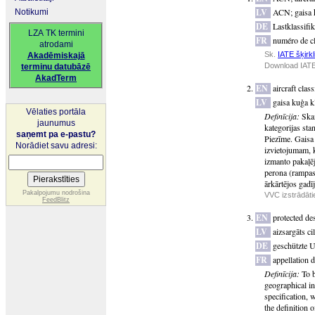
LV
ACN
;
gaisa 
Notikumi
DE
Lastklassifi
LZA TK termini
FR
numéro de cl
atrodami
Sk.
IATE šķirkl
Akadēmiskajā
Download IATE
terminu datubāzē
AkadTerm
EN
aircraft clas
LV
gaisa kuģa kl
Vēlaties portāla
Definīcija:
Skai
jaunumus
kategorijas sta
saņemt pa e-pastu?
Piezīme. Gaisa
Norādiet savu adresi:
izvietojumam, 
izmanto pakaļē
perona (rampas
ārkārtējos gadī
Pakalpojumu nodrošina
VVC izstrādātie
FeedBlitz
EN
protected de
LV
aizsargāts c
DE
geschützte 
FR
appellation d
Definīcija:
To b
geographical in
specification, w
the definition o