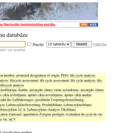
jas Nacionālo terminoloģijas portālu
.
nu datubāze
Palīdzība
Precīzi
tor* vai *pratība)
tion number
;
protected designation of origin
;
PDO
;
life-cycle analysis
;
alysis
;
lifecycle assessment
;
life cycle assessment
;
life cycle analysis
;
life-
;
lifecycle analysis
lasifikācijas skaitlis
;
aizsargāts cilmes vietas nosaukums
;
aizsargāts cilmes
es cikla izvērtējums
;
aprites cikla novērtējums
;
aprites cikla analīze
szahl des Luftfahrzeuges
;
geschützte Ursprungsbezeichnung
;
yse
;
Lebenszyklusbewertung
;
Produktbilanz
;
Lebenszyklusbilanz
;
ebenszyklen
;
LCA
;
Lebenszyklus-Analyse
;
Ökobilanz
cation d'aéronef
;
appellation d'origine protégée
;
évaluation du cycle de vie
;
e vie
;
ACV
ft classification number