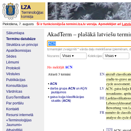
Piektdiena, 7. augusts
Šī ir funkcionējoša termini.lza.lv versija. Apmeklējiet arī
Latvi
AkadTerm – plašākā latviešu termi
Sākumlapa
Terminu datubāze
Struktūra un principi
Izmantojiet zvaigznīti * vārda daļu meklēšanai (piemēram, da
Apakškomisijas
Visas ▾
Visas ▾
Nozares:
Kolekcijas:
Sēdes
Lēmumi
Jūs meklējāt
ACN
Protokoli
Atrasti 3 termini
EN
aircraft classifica
Vēstules
cradle-to-grave an
Publikācijas
▪
cycle assessment
ACN
Konsultācijas
▪
LV
ACN
;
gaisa kuģa k
darba grupa
ACN
un AĢN
Vārdnīcas
jautājumos
nosaukums
;
aprit
▪
gaisa kuģa klasifikācijas
EuroTermBank
DE
Lastklassifikation
skaitlis (
ACN
)
Lebenszyklusanal
Par portālu
Bewertung von L
Kontakti
FR
numéro de classifi
Resursi internetā
analyse du cycle d
«Terminoloģijas
Jaunumi»
EN
ACN
;
aircra
Atbalstītāji