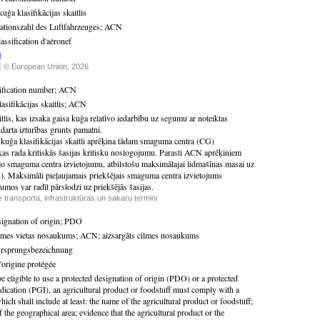
kuģa klasifikācijas skaitlis
kationszahl des Luftfahrzeuges
;
ACN
assification d'aéronef
i
.
 © European Union, 2026
sification number
;
ACN
asifikācijas skaitlis
;
ACN
tlis, kas izsaka gaisa kuģa relatīvo iedarbību uz segumu ar noteiktas
ndarta izturības grunts pamatni.
 kuģa klasifikācijas skaitli aprēķina tādam smaguma centra (CG)
kas rada kritiskās šasijas kritisku noslogojumu. Parasti ACN aprēķiniem
jo smaguma centra izvietojumu, atbilstošu maksimālajai lidmašīnas masai uz
). Maksimāli pieļaujamais priekšējais smaguma centra izvietojums
jumos var radīt pārslodzi uz priekšējās šasijas.
 transporta, infrastruktūras un sakaru termini
signation of origin
;
PDO
ilmes vietas nosaukums
;
ACN
;
aizsargāts cilmes nosaukums
Ursprungsbezeichnung
'origine protégée
e eligible to use a protected designation of origin (PDO) or a protected
dication (PGI), an agricultural product or foodstuff must comply with a
hich shall include at least: the name of the agricultural product or foodstuff;
f the geographical area; evidence that the agricultural product or the