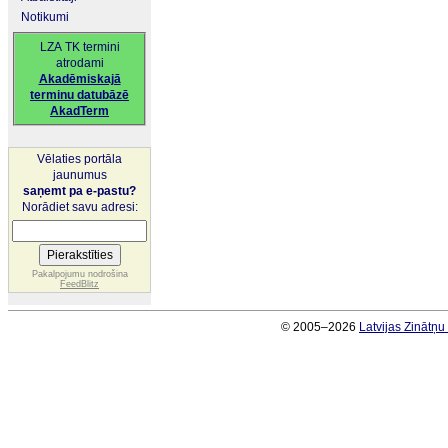
Notikumi
LZA TK termini
atrodami
Akadēmiskajā
terminu datubāzē
AkadTerm
Vēlaties portāla
jaunumus
saņemt pa e-pastu?
Norādiet savu adresi:
Pakalpojumu nodrošina
FeedBlitz
© 2005–2026
Latvijas Zinātņ