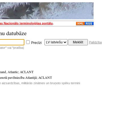
jas Nacionālo terminoloģijas portālu
.
nu datubāze
Palīdzība
Precīzi
tor* vai *pratība)
and, Atlantic
;
ACLANT
otā pavēlniecība Atlantijā
;
ACLANT
e aizsardzības, militārās zinātnes un bruņoto spēku termini