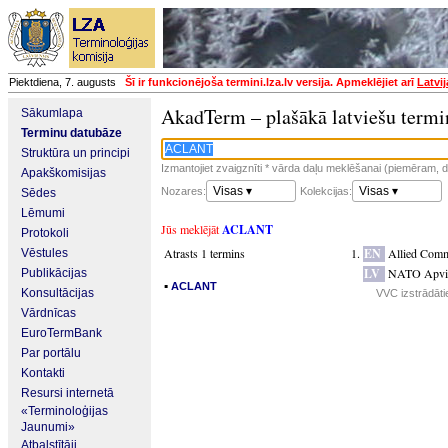
Piektdiena, 7. augusts
Šī ir funkcionējoša termini.lza.lv versija. Apmeklējiet arī
Latvi
AkadTerm – plašākā latviešu termi
Sākumlapa
Terminu datubāze
Struktūra un principi
Izmantojiet zvaigznīti * vārda daļu meklēšanai (piemēram, da
Apakškomisijas
Visas ▾
Visas ▾
Nozares:
Kolekcijas:
Sēdes
Lēmumi
Jūs meklējāt
ACLANT
Protokoli
Atrasts 1 termins
EN
Allied Comm
Vēstules
LV
NATO Apvien
Publikācijas
▪
ACLANT
Konsultācijas
VVC izstrādāti
Vārdnīcas
EuroTermBank
Par portālu
Kontakti
Resursi internetā
«Terminoloģijas
Jaunumi»
Atbalstītāji