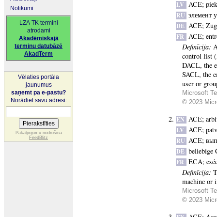
ACE
;
piek
LV
Notikumi
элемент 
RU
LZA TK termini
ACE
;
Zug
DE
atrodami
ACE
;
entr
FR
Akadēmiskajā
Definīcija:
A
terminu datubāzē
AkadTerm
control list
DACL, the en
SACL, the en
Vēlaties portāla
user or grou
jaunumus
saņemt pa e-pastu?
Microsoft Te
Norādiet savu adresi:
© 2023 Micro
ACE
;
arbi
EN
ACE
;
patv
LV
Pakalpojumu nodrošina
FeedBlitz
ACE
;
вып
RU
beliebige
DE
ECA
;
exé
FR
Definīcija:
T
machine or i
Microsoft Te
© 2023 Micro
ACE
;
Acc