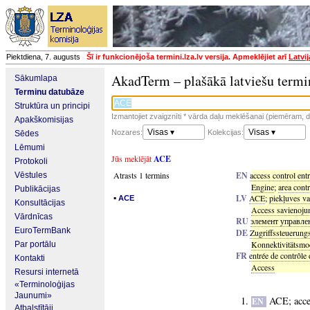
Piektdiena, 7. augusts
Šī ir funkcionējoša termini.lza.lv versija. Apmeklējiet arī
Latvi
AkadTerm – plašākā latviešu termi
Sākumlapa
Terminu datubāze
Struktūra un principi
Izmantojiet zvaigznīti * vārda daļu meklēšanai (piemēram, da
Apakškomisijas
Visas ▾
Visas ▾
Nozares:
Kolekcijas:
Sēdes
Lēmumi
Jūs meklējāt
ACE
Protokoli
Atrasts 1 termins
EN
access control ent
Vēstules
Engine
;
area contr
Publikācijas
▪
LV
ACE
;
piekļuves va
ACE
Konsultācijas
Access savienoj
Vārdnīcas
RU
элемент управле
EuroTermBank
DE
Zugriffssteuerung
Konnektivitätsmo
Par portālu
FR
entrée de contrôle 
Kontakti
Access
Resursi internetā
«Terminoloģijas
Jaunumi»
ACE
;
acce
EN
Atbalstītāji