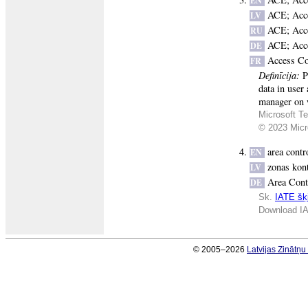
EN
ACE
;
Acc
LV
ACE
;
Acc
RU
ACE
;
Acc
DE
Access Co
FR
Definīcija:
P
data in user
manager on w
Microsoft Te
© 2023 Micro
area contr
EN
zonas kon
LV
Area Cont
DE
Sk.
IATE šķi
Download IA
© 2005–2026
Latvijas Zinātņ