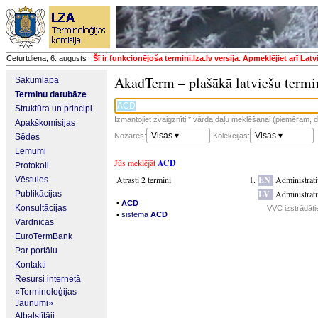
Ceturtdiena, 6. augusts
Šī ir funkcionējoša termini.lza.lv versija. Apmeklējiet arī
Latv
AkadTerm – plašākā latviešu termi
Sākumlapa
Terminu datubāze
Struktūra un principi
Izmantojiet zvaigznīti * vārda daļu meklēšanai (piemēram, da
Apakškomisijas
Visas ▾
Visas ▾
Nozares:
Kolekcijas:
Sēdes
Lēmumi
Jūs meklējāt
ACD
Protokoli
Atrasti 2 termini
EN
Administrat
Vēstules
LV
Administrat
Publikācijas
▪
ACD
Konsultācijas
VVC izstrādāti
▪
sistēma
ACD
Vārdnīcas
EuroTermBank
Par portālu
Kontakti
Resursi internetā
«Terminoloģijas
Jaunumi»
Atbalstītāji