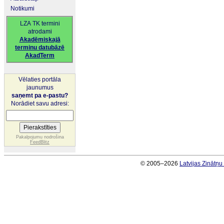
Notikumi
LZA TK termini
atrodami
Akadēmiskajā
terminu datubāzē
AkadTerm
Vēlaties portāla
jaunumus
saņemt pa e-pastu?
Norādiet savu adresi:
Pakalpojumu nodrošina
FeedBlitz
© 2005–2026
Latvijas Zinātņ