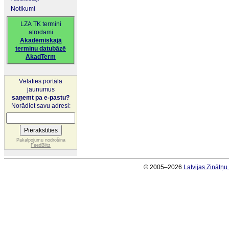
Notikumi
LZA TK termini
atrodami
Akadēmiskajā
terminu datubāzē
AkadTerm
Vēlaties portāla
jaunumus
saņemt pa e-pastu?
Norādiet savu adresi:
Pakalpojumu nodrošina
FeedBlitz
© 2005–2026
Latvijas Zinātņ