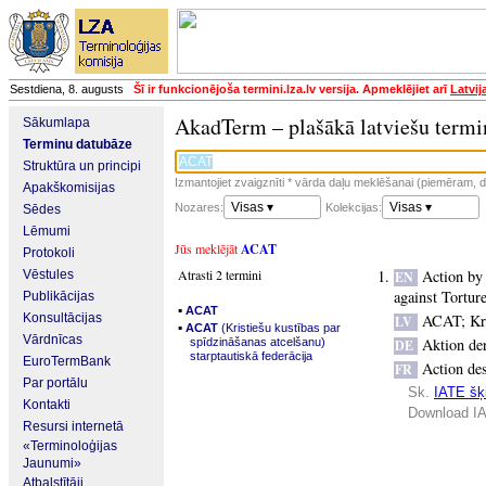
Sestdiena, 8. augusts
Šī ir funkcionējoša termini.lza.lv versija. Apmeklējiet arī
Latvij
AkadTerm – plašākā latviešu termi
Sākumlapa
Terminu datubāze
Struktūra un principi
Izmantojiet zvaigznīti * vārda daļu meklēšanai (piemēram, da
Apakškomisijas
Visas ▾
Visas ▾
Nozares:
Kolekcijas:
Sēdes
Lēmumi
Jūs meklējāt
ACAT
Protokoli
Atrasti 2 termini
Action by 
Vēstules
EN
against Tortur
Publikācijas
▪
ACAT
Konsultācijas
ACAT
;
Kr
LV
▪
ACAT
(Kristiešu kustības par
Vārdnīcas
Aktion der
spīdzināšanas atcelšanu)
DE
starptautiskā federācija
EuroTermBank
Action des
FR
Par portālu
Sk.
IATE šķi
Kontakti
Download IA
Resursi internetā
«Terminoloģijas
Jaunumi»
Atbalstītāji