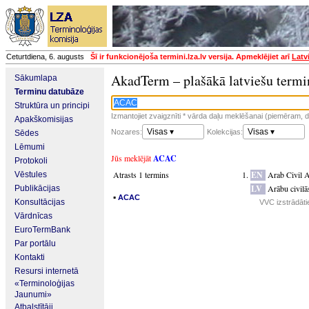
Ceturtdiena, 6. augusts
Šī ir funkcionējoša termini.lza.lv versija. Apmeklējiet arī
Latv
AkadTerm – plašākā latviešu termi
Sākumlapa
Terminu datubāze
Struktūra un principi
Izmantojiet zvaigznīti * vārda daļu meklēšanai (piemēram, da
Apakškomisijas
Visas ▾
Visas ▾
Nozares:
Kolekcijas:
Sēdes
Lēmumi
Jūs meklējāt
ACAC
Protokoli
Atrasts 1 termins
EN
Arab Civil 
Vēstules
LV
Arābu civilā
Publikācijas
▪
ACAC
Konsultācijas
VVC izstrādātie
Vārdnīcas
EuroTermBank
Par portālu
Kontakti
Resursi internetā
«Terminoloģijas
Jaunumi»
Atbalstītāji