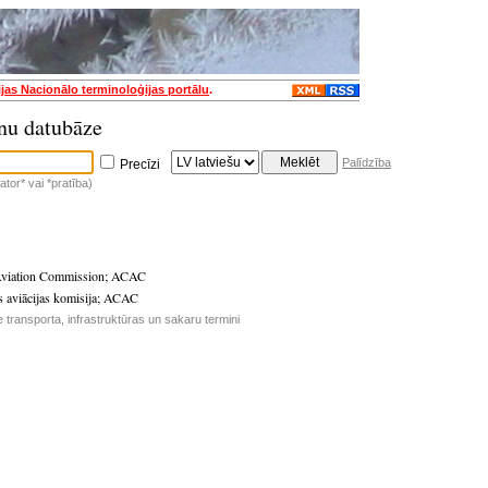
ijas Nacionālo terminoloģijas portālu
.
nu datubāze
Palīdzība
Precīzi
tor* vai *pratība)
Aviation Commission
;
ACAC
s aviācijas komisija
;
ACAC
 transporta, infrastruktūras un sakaru termini