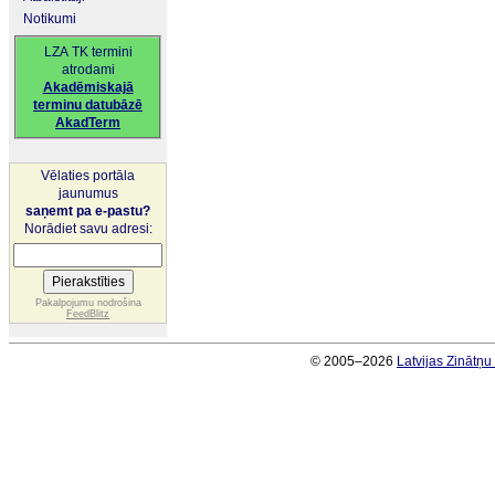
Notikumi
LZA TK termini
atrodami
Akadēmiskajā
terminu datubāzē
AkadTerm
Vēlaties portāla
jaunumus
saņemt pa e-pastu?
Norādiet savu adresi:
Pakalpojumu nodrošina
FeedBlitz
© 2005–2026
Latvijas Zinātņ