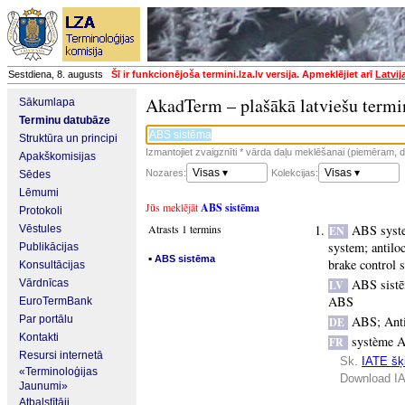
Sestdiena, 8. augusts
Šī ir funkcionējoša termini.lza.lv versija. Apmeklējiet arī
Latvij
AkadTerm – plašākā latviešu termi
Sākumlapa
Terminu datubāze
Struktūra un principi
Izmantojiet zvaigznīti * vārda daļu meklēšanai (piemēram, da
Apakškomisijas
Visas ▾
Visas ▾
Nozares:
Kolekcijas:
Sēdes
Lēmumi
Jūs meklējāt
ABS sistēma
Protokoli
Atrasts 1 termins
ABS syst
Vēstules
EN
system
;
antilo
Publikācijas
▪
ABS sistēma
brake control 
Konsultācijas
ABS sist
Vārdnīcas
LV
ABS
EuroTermBank
Par portālu
ABS
;
Ant
DE
Kontakti
système 
FR
Resursi internetā
Sk.
IATE šķi
«Terminoloģijas
Download IA
Jaunumi»
Atbalstītāji