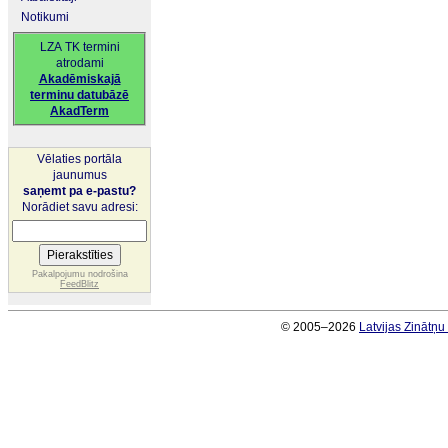
Notikumi
LZA TK termini
atrodami
Akadēmiskajā
terminu datubāzē
AkadTerm
Vēlaties portāla
jaunumus
saņemt pa e-pastu?
Norādiet savu adresi:
Pakalpojumu nodrošina
FeedBlitz
© 2005–2026
Latvijas Zinātņ