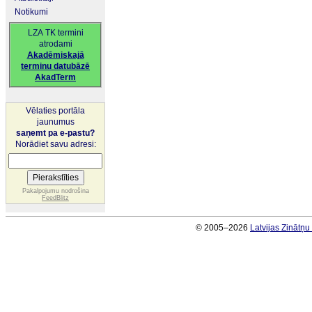
Notikumi
LZA TK termini
atrodami
Akadēmiskajā
terminu datubāzē
AkadTerm
Vēlaties portāla
jaunumus
saņemt pa e-pastu?
Norādiet savu adresi:
Pakalpojumu nodrošina
FeedBlitz
© 2005–2026
Latvijas Zinātņ