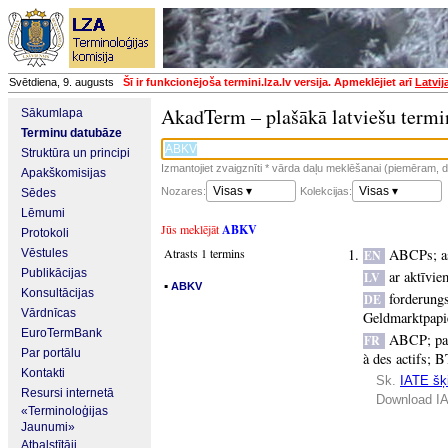
Svētdiena, 9. augusts
Šī ir funkcionējoša termini.lza.lv versija. Apmeklējiet arī
Latvij
AkadTerm – plašākā latviešu termi
Sākumlapa
Terminu datubāze
Struktūra un principi
Izmantojiet zvaigznīti * vārda daļu meklēšanai (piemēram, da
Apakškomisijas
Visas ▾
Visas ▾
Nozares:
Kolekcijas:
Sēdes
Lēmumi
Jūs meklējāt
ABKV
Protokoli
Atrasts 1 termins
ABCPs
;
a
Vēstules
EN
Publikācijas
ar aktīvie
LV
▪
ABKV
Konsultācijas
forderung
DE
Vārdnīcas
Geldmarktpapi
EuroTermBank
ABCP
;
pa
FR
Par portālu
à des actifs
;
B
Kontakti
Sk.
IATE šķi
Resursi internetā
Download IA
«Terminoloģijas
Jaunumi»
Atbalstītāji