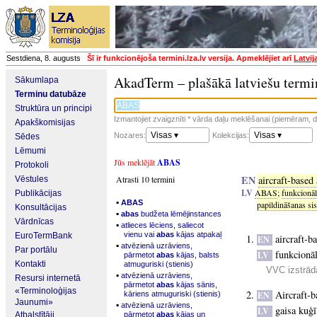
Sestdiena, 8. augusts
Šī ir funkcionējoša termini.lza.lv versija. Apmeklējiet arī
Latvij
AkadTerm – plašākā latviešu termi
Sākumlapa
Terminu datubāze
Struktūra un principi
Izmantojiet zvaigznīti * vārda daļu meklēšanai (piemēram, da
Apakškomisijas
Visas ▾
Visas ▾
Nozares:
Kolekcijas:
Sēdes
Lēmumi
Jūs meklējāt
ABAS
Protokoli
EN
Atrasti 10 termini
aircraft-base
Vēstules
LV
ABAS
;
funkcionāl
Publikācijas
▪
ABAS
papildināšanas si
Konsultācijas
▪
abas
budžeta lēmējinstances
Vārdnīcas
▪
atlieces lēciens, saliecot
vienu vai
abas
kājas atpakaļ
EuroTermBank
aircraft-
EN
▪
atvēzienā uzrāviens,
Par portālu
funkcionā
LV
pārmetot
abas
kājas, balsts
Kontakti
atmuguriski (stienis)
VVC izstrādā
▪
atvēzienā uzrāviens,
Resursi internetā
pārmetot
abas
kājas sānis,
«Terminoloģijas
Aircraft-
kāriens atmuguriski (stienis)
EN
Jaunumi»
▪
atvēzienā uzrāviens,
gaisa kuģī
LV
Atbalstītāji
pārmetot
abas
kājas un