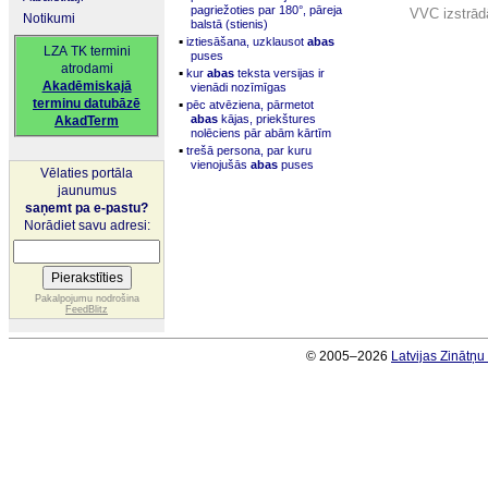
pagriežoties par 180°, pāreja
VVC izstrādā
Notikumi
balstā (stienis)
▪
iztiesāšana, uzklausot
abas
LZA TK termini
puses
atrodami
▪
kur
abas
teksta versijas ir
Akadēmiskajā
vienādi nozīmīgas
▪
terminu datubāzē
pēc atvēziena, pārmetot
abas
kājas, priekštures
AkadTerm
nolēciens pār abām kārtīm
▪
trešā persona, par kuru
vienojušās
abas
puses
Vēlaties portāla
jaunumus
saņemt pa e-pastu?
Norādiet savu adresi:
Pakalpojumu nodrošina
FeedBlitz
© 2005–2026
Latvijas Zinātņ