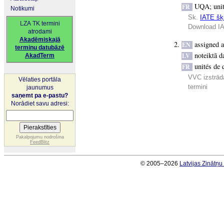
UQA
;
uni
FR
Notikumi
Sk.
IATE šķi
LZA TK termini
Download IA
atrodami
Akadēmiskajā
assigned 
EN
terminu datubāzē
noteiktā 
LV
AkadTerm
unités de 
FR
VVC izstrādā
Vēlaties portāla
termini
jaunumus
saņemt pa e-pastu?
Norādiet savu adresi:
Pakalpojumu nodrošina
FeedBlitz
© 2005–2026
Latvijas Zinātņ