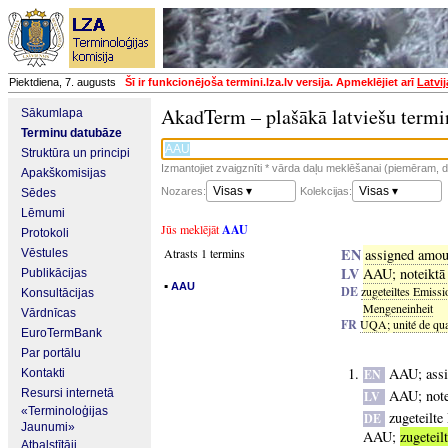
Piektdiena, 7. augusts
Šī ir funkcionējoša termini.lza.lv versija. Apmeklējiet arī
Latvi
AkadTerm – plašākā latviešu termi
Sākumlapa
Terminu datubāze
Struktūra un principi
Izmantojiet zvaigznīti * vārda daļu meklēšanai (piemēram, da
Apakškomisijas
Visas ▾
Visas ▾
Nozares:
Kolekcijas:
Sēdes
Lēmumi
Jūs meklējāt
AAU
Protokoli
EN
Atrasts 1 termins
assigned amou
Vēstules
LV
AAU
;
noteikt
Publikācijas
▪
AAU
DE
zugeteiltes Emissi
Konsultācijas
Mengeneinheit
Vārdnīcas
FR
UQA
;
unité de qua
EuroTermBank
Par portālu
AAU
;
ass
Kontakti
EN
Resursi internetā
AAU
;
not
LV
«Terminoloģijas
zugeteilt
DE
Jaunumi»
AAU
;
zugeteil
Atbalstītāji