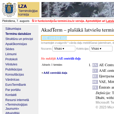
Piektdiena, 7. augusts
Šī ir funkcionējoša termini.lza.lv versija. Apmeklējiet arī
Latvi
AkadTerm – plašākā latviešu termi
Sākumlapa
Terminu datubāze
Struktūra un principi
Izmantojiet zvaigznīti * vārda daļu meklēšanai (piemēram, da
Apakškomisijas
Visas ▾
Visas ▾
Nozares:
Kolekcijas:
Sēdes
Lēmumi
Jūs meklējāt
AAE centrālā daļa
Protokoli
Atrasts 1 termins
AE Centra
Vēstules
EN
Publikācijas
AAE centr
LV
▪
AAE centrālā daļa
Konsultācijas
Централь
RU
Vārdnīcas
VAE, Mit
DE
EuroTermBank
Émirats a
FR
Par portālu
Definīcija:
T
Kontakti
Dhabi, withi
Resursi internetā
Microsoft Te
«Terminoloģijas
© 2023 Micro
Jaunumi»
Atbalstītāji