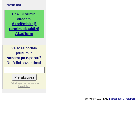
Notikumi
LZA TK termini
atrodami
Akadēmiskajā
terminu datubāzē
AkadTerm
Vēlaties portāla
jaunumus
saņemt pa e-pastu?
Norādiet savu adresi:
Pakalpojumu nodrošina
FeedBlitz
© 2005–2026
Latvijas Zinātņ