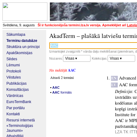
Svētdiena, 9. augusts
Šī ir funkcionējoša termini.lza.lv versija. Apmeklējiet arī
Latvij
AkadTerm – plašākā latviešu termi
Sākumlapa
Terminu datubāze
Struktūra un principi
Izmantojiet zvaigznīti * vārda daļu meklēšanai (piemēram, da
Apakškomisijas
Visas ▾
Visas ▾
Nozares:
Kolekcijas:
Sēdes
Lēmumi
Jūs meklējāt
AAC
Protokoli
Atrasti 2 termini
Advanced
Vēstules
EN
Publikācijas
AAC form
LV
▪
AAC
Konsultācijas
Definīcija:
C
▪
AAC
formāts
Vārdnīcas
izstrādāts u
EuroTermBank
kodēšanas a
Par portālu
kopīgi izst
Institute fo
Kontakti
AAC ir MPEG
Resursi internetā
pazīstamāka
«Terminoloģijas
Jaunumi»
LZA TK ITTE
Atbalstītāji