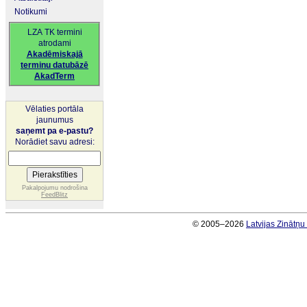
Notikumi
LZA TK termini
atrodami
Akadēmiskajā
terminu datubāzē
AkadTerm
Vēlaties portāla
jaunumus
saņemt pa e-pastu?
Norādiet savu adresi:
Pakalpojumu nodrošina
FeedBlitz
© 2005–2026
Latvijas Zinātņ