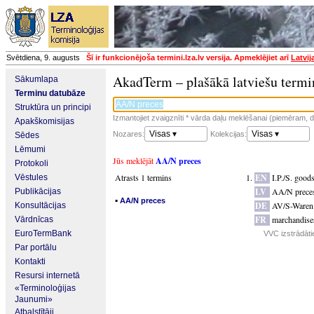
Svētdiena, 9. augusts
Šī ir funkcionējoša termini.lza.lv versija. Apmeklējiet arī
Latvij
AkadTerm – plašākā latviešu termi
Sākumlapa
Terminu datubāze
Struktūra un principi
Izmantojiet zvaigznīti * vārda daļu meklēšanai (piemēram, da
Apakškomisijas
Visas ▾
Visas ▾
Nozares:
Kolekcijas:
Sēdes
Lēmumi
Jūs meklējāt
AA/N preces
Protokoli
Atrasts 1 termins
EN
I.P./S. good
Vēstules
LV
AA/N prece
Publikācijas
▪
AA/N preces
DE
AV/S-Waren
Konsultācijas
FR
marchandise
Vārdnīcas
EuroTermBank
VVC izstrādāti
Par portālu
Kontakti
Resursi internetā
«Terminoloģijas
Jaunumi»
Atbalstītāji