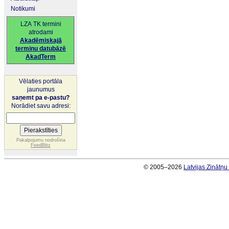
Notikumi
LZA TK termini
atrodami
Akadēmiskajā
terminu datubāzē
AkadTerm
Vēlaties portāla
jaunumus
saņemt pa e-pastu?
Norādiet savu adresi:
Pakalpojumu nodrošina
FeedBlitz
© 2005–2026
Latvijas Zinātņ