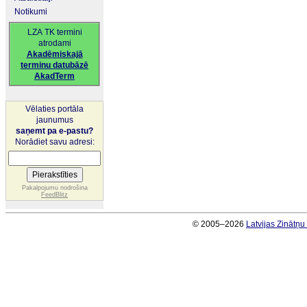
Notikumi
LZA TK termini
atrodami
Akadēmiskajā
terminu datubāzē
AkadTerm
Vēlaties portāla
jaunumus
saņemt pa e-pastu?
Norādiet savu adresi:
Pakalpojumu nodrošina
FeedBlitz
© 2005–2026
Latvijas Zinātņ