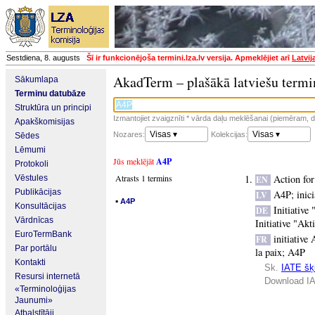
Sestdiena, 8. augusts
Šī ir funkcionējoša termini.lza.lv versija. Apmeklējiet arī
Latvij
AkadTerm – plašākā latviešu termi
Sākumlapa
Terminu datubāze
Struktūra un principi
Izmantojiet zvaigznīti * vārda daļu meklēšanai (piemēram, da
Apakškomisijas
Visas ▾
Visas ▾
Nozares:
Kolekcijas:
Sēdes
Lēmumi
Jūs meklējāt
A4P
Protokoli
Atrasts 1 termins
Action fo
Vēstules
EN
Publikācijas
A4P
;
inic
LV
▪
A4P
Konsultācijas
Initiative
DE
Vārdnīcas
Initiative "Ak
EuroTermBank
initiative
FR
Par portālu
la paix
;
A4P
Kontakti
Sk.
IATE šķi
Resursi internetā
Download IA
«Terminoloģijas
Jaunumi»
Atbalstītāji