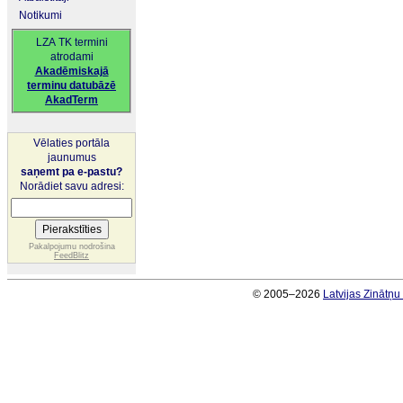
Notikumi
LZA TK termini
atrodami
Akadēmiskajā
terminu datubāzē
AkadTerm
Vēlaties portāla
jaunumus
saņemt pa e-pastu?
Norādiet savu adresi:
Pakalpojumu nodrošina
FeedBlitz
© 2005–2026
Latvijas Zinātņ