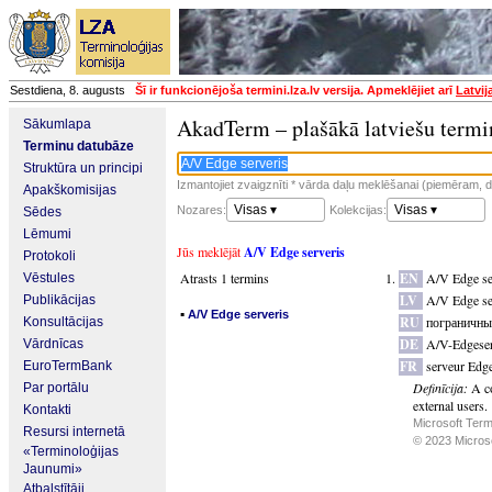
Sestdiena, 8. augusts
Šī ir funkcionējoša termini.lza.lv versija. Apmeklējiet arī
Latvij
AkadTerm – plašākā latviešu termi
Sākumlapa
Terminu datubāze
Struktūra un principi
Izmantojiet zvaigznīti * vārda daļu meklēšanai (piemēram, da
Apakškomisijas
Visas ▾
Visas ▾
Nozares:
Kolekcijas:
Sēdes
Lēmumi
Jūs meklējāt
A/V Edge serveris
Protokoli
Atrasts 1 termins
EN
A/V Edge se
Vēstules
LV
A/V Edge se
Publikācijas
▪
A/V Edge serveris
RU
пограничны
Konsultācijas
DE
A/V-Edgese
Vārdnīcas
FR
serveur Edg
EuroTermBank
Definīcija:
A co
Par portālu
external users.
Kontakti
Microsoft Term
Resursi internetā
© 2023 Microsof
«Terminoloģijas
Jaunumi»
Atbalstītāji