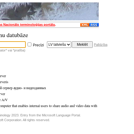
as Nacionālo terminoloģijas portālu
.
nu datubāze
Palīdzība
Precīzi
tor* vai *pratība)
rver
rveris
й сервер аудио- и видеоданных
rver
e A/V
mputer that enables internal users to share audio and video data with
inology 2023. Entry from the Microsoft Language Portal.
t Corporation. All rights reserved.