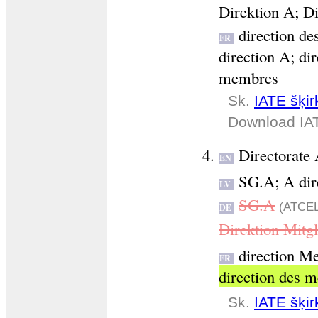
Direktion A
;
Di
direction de
FR
direction A
;
dir
membres
Sk.
IATE šķirk
Download IA
Directorate
EN
SG.A
;
A dir
LV
SG.A
(ATCE
DE
Direktion Mitg
direction Me
FR
direction des m
Sk.
IATE šķirk