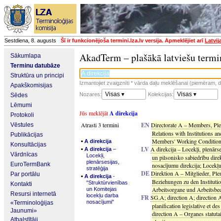
Sestdiena, 8. augusts
Šī ir funkcionējoša termini.lza.lv versija. Apmeklējiet arī
Latvij
AkadTerm – plašākā latviešu termi
Sākumlapa
Terminu datubāze
Struktūra un principi
Izmantojiet zvaigznīti * vārda daļu meklēšanai (piemēram, da
Apakškomisijas
Visas ▾
Visas ▾
Nozares:
Kolekcijas:
Sēdes
Lēmumi
Jūs meklējāt
A direkcija
Protokoli
Atrasti 3 termini
EN
Directorate A – Members, Plen
Vēstules
Relations with Institutions an
Publikācijas
▪
Members' Working Conditio
A direkcija
Konsultācijas
▪
LV
A direkcija – Locekļi, plenārses
A direkcija
–
Vārdnīcas
Locekļi,
un pilsonisko sabiedrību dire
plenārsesijas,
EuroTermBank
nosacījumu direkcija
;
Locekļu
stratēģija
DE
Direktion A – Mitglieder, Ple
Par portālu
▪
A direkcija
-
Beziehungen zu den Institutio
"Struktūrvienības
Kontakti
Arbeitsorgane und Arbeitsbe
un Komitejas
Resursi internetā
locekļu darba
FR
SG.A
;
direction A
;
direction 
nosacījumi"
«Terminoloģijas
planification legislative et des
Jaunumi»
direction A – Organes statuta
Atbalstītāji