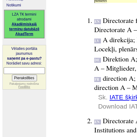
plenières
Notikumi
LZA TK termini
Directorate 
atrodami
EN
Akadēmiskajā
Directorate A 
terminu datubāzē
AkadTerm
A direkcija
;
LV
Locekļi, plenārs
Vēlaties portāla
jaunumus
Direktion A
saņemt pa e-pastu?
DE
Norādiet savu adresi:
A – Mitglieder,
direction A
FR
Pakalpojumu nodrošina
direction A – M
FeedBlitz
Sk.
IATE šķirk
Download IA
Directorate
EN
Institutions and