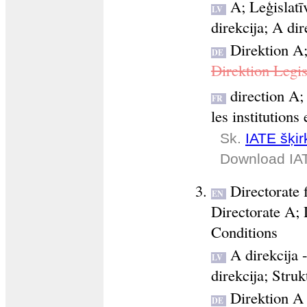
A
;
Leģislatī
LV
direkcija
;
A dir
Direktion A
DE
Direktion Legis
direction A
FR
les institutions 
Sk.
IATE šķirk
Download IA
Directorate
EN
Directorate A
;
Conditions
A direkcija 
LV
direkcija
;
Struk
Direktion A
DE