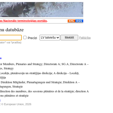
jas Nacionālo terminoloģijas portālu
.
nu datubāze
Palīdzība
Precīzi
tor* vai *pratība)
ja
for Members, Plenaries and Strategy
;
Directorate A
;
SG.A
;
Directorate A –
s, Strategy
Locekļu, plenārsesiju un stratēģijas direkcija
;
A direkcija – Locekļi,
tēģija
;
Direktion Mitglieder, Plenartagungen und Strategie
;
Direktion A –
rtagungen, Strategie
direction des membres, des sessions plénières et de la stratégie
;
direction A
s plénières et stratégie
i
.
 © European Union, 2026