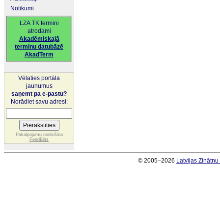
Notikumi
LZA TK termini
atrodami
Akadēmiskajā
terminu datubāzē
AkadTerm
Vēlaties portāla
jaunumus
saņemt pa e-pastu?
Norādiet savu adresi:
Pakalpojumu nodrošina
FeedBlitz
© 2005–2026
Latvijas Zinātņ