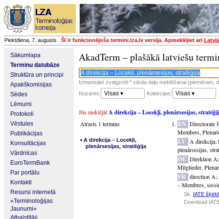
Piektdiena, 7. augusts
Šī ir funkcionējoša termini.lza.lv versija. Apmeklējiet arī
Latvi
AkadTerm – plašākā latviešu termi
Sākumlapa
Terminu datubāze
Struktūra un principi
Izmantojiet zvaigznīti * vārda daļu meklēšanai (piemēram, da
Apakškomisijas
Visas ▾
Visas ▾
Nozares:
Kolekcijas:
Sēdes
Lēmumi
Jūs meklējāt
A direkcija – Locekļi, plenārsesijas, stratēģi
Protokoli
Atrasts 1 termins
EN
Directorate 
Vēstules
Members, Plenarie
Publikācijas
▪
A direkcija – Locekļi,
LV
A direkcija
;
Konsultācijas
plenārsesijas, stratēģija
plenārsesijas, stra
Vārdnīcas
DE
Direktion A
EuroTermBank
Mitglieder, Plena
Par portālu
FR
direction A
;
Kontakti
– Membres, session
Resursi internetā
Sk.
IATE šķirkl
«Terminoloģijas
Download IATE
Jaunumi»
Atbalstītāji