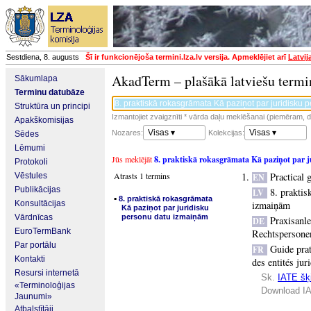
Sestdiena, 8. augusts
Šī ir funkcionējoša termini.lza.lv versija. Apmeklējiet arī
Latvij
AkadTerm – plašākā latviešu termi
Sākumlapa
Terminu datubāze
Struktūra un principi
Izmantojiet zvaigznīti * vārda daļu meklēšanai (piemēram, da
Apakškomisijas
Visas ▾
Visas ▾
Nozares:
Kolekcijas:
Sēdes
Lēmumi
Jūs meklējāt
8. praktiskā rokasgrāmata Kā paziņot par 
Protokoli
Atrasts 1 termins
Practical 
Vēstules
EN
Publikācijas
8. praktis
LV
▪
8. praktiskā rokasgrāmata
Konsultācijas
izmaiņām
Kā paziņot par juridisku
Vārdnīcas
personu datu izmaiņām
Praxisanl
DE
EuroTermBank
Rechtspersone
Par portālu
Guide prat
FR
Kontakti
des entités jur
Resursi internetā
Sk.
IATE šķi
«Terminoloģijas
Download IA
Jaunumi»
Atbalstītāji