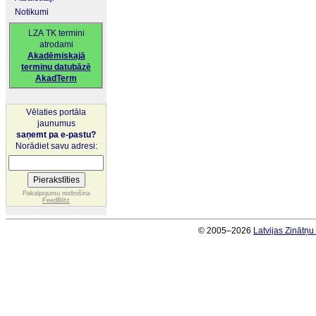
Notikumi
LZA TK termini
atrodami
Akadēmiskajā
terminu datubāzē
AkadTerm
Vēlaties portāla
jaunumus
saņemt pa e-pastu?
Norādiet savu adresi:
Pakalpojumu nodrošina
FeedBlitz
© 2005–2026
Latvijas Zinātņ