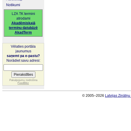
Notikumi
LZA TK termini
atrodami
Akadēmiskajā
terminu datubāzē
AkadTerm
Vēlaties portāla
jaunumus
saņemt pa e-pastu?
Norādiet savu adresi:
Pakalpojumu nodrošina
FeedBlitz
© 2005–2026
Latvijas Zinātņ