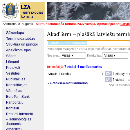
Sestdiena, 8. augusts
Šī ir funkcionējoša termini.lza.lv versija. Apmeklējiet arī
Latvij
AkadTerm – plašākā latviešu termi
Sākumlapa
Terminu datubāze
Struktūra un principi
Izmantojiet zvaigznīti * vārda daļu meklēšanai (piemēram, da
Apakškomisijas
Visas ▾
Visas ▾
Nozares:
Kolekcijas:
Sēdes
Lēmumi
Jūs meklējāt
7-etoksi-4-metilkumarīns
Protokoli
Atrasts 1 termins
EN
7-ethoxy-4-
Vēstules
LV
7-etoksi-4-m
Publikācijas
▪
7-etoksi-4-metilkumarīns
Konsultācijas
VVC izstrādāti
Vārdnīcas
EuroTermBank
Par portālu
Kontakti
Resursi internetā
«Terminoloģijas
Jaunumi»
Atbalstītāji